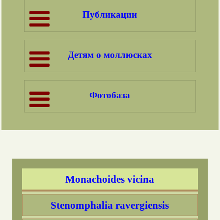
Pseudotrichia rubiginosa
Публикации
Trochulus hispidus
Детям о моллюсках
Trochulus villosulus
Plicuteria lubomirskii
Фотобаза
Isognomostoma isognomostomum
Perforatella bidentata
Perforatella dibothrion
Monachoides vicina
Stenomphalia ravergiensis