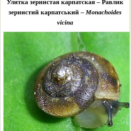
Улитка зернистая карпатская – Равлик
Chondrula microtragus
зернистий карпатський –
Monachoides
vicina
Chondrula bielzi
Ena montana
Merdigera obscura
Peristoma rupestre
Peristoma merduenianum
Thoanteus gibber
Brephulopsis cylindrica
Brephulopsis bidens