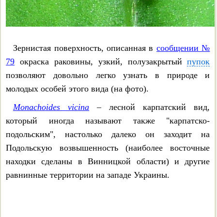
Clausiliidae
Cochlodina laminata
Зернистая поверхность, описанная в
сообщении №
79
окраска раковины, узкий, полузакрытый
пупок
Succinea putris
позволяют довольно легко узнать в природе и
молодых особей этого вида (на фото).
Улитки рода Pomatias
Monachoides vicina
– лесной карпатский вид,
Pomatias rivulare
который иногда называют также "карпатско-
подольским", настолько далеко он заходит на
Pomatias elegans
Подольскую возвышенность (наиболее восточные
находки сделаны в Винницкой области) и другие
На что обращать внимание,
равнинные территории на западе Украины.
определяя слизней
Limax maximus