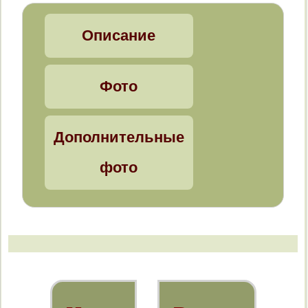
Limacus maculatus
Описание
Limacus flavus
Limax cinereoniger
Фото
Lehmannia marginata
Дополнительные
Malacolimax tenellus
фото
Bielzia coerulans
Семейство полевых
слизней – Agriolimacidae
Krynickillus melanocephalus
Deroceras caucasicum