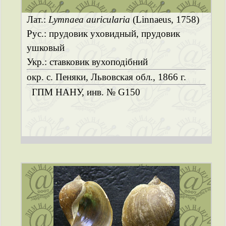
Лат.:
Lymnaea auricularia
(Linnaeus, 1758)
Рус.: прудовик уховидный, прудовик
ушковый
Укр.: ставковик вухоподібний
окр. с. Пеняки, Львовская обл., 1866 г.
ГПМ НАНУ, инв. № G150