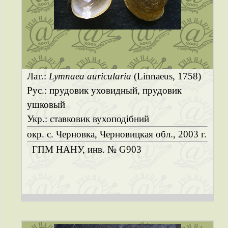
Лат.:
Lymnaea auricularia
(Linnaeus, 1758)
Рус.: прудовик уховидный, прудовик
ушковый
Укр.: ставковик вухоподібний
окр. с. Черновка, Черновицкая обл., 2003 г.
ГПМ НАНУ, инв. № G903