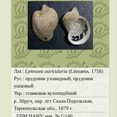
Лат.:
Lymnaea auricularia
(Linnaeus, 1758)
Рус.: прудовик уховидный, прудовик
ушковый
Укр.: ставковик вухоподібний
р. Збруч, окр. пгт Скала-Подольская,
Тернопольская обл., 1879 г.
ГПМ НАНУ, инв. № G140