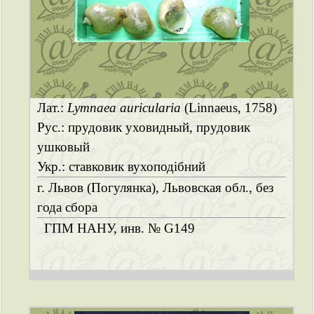
Лат.:
Lymnaea auricularia
(Linnaeus, 1758)
Рус.: прудовик уховидный, прудовик
ушковый
Укр.: ставковик вухоподібний
г. Львов (Погулянка), Львовская обл., без
года сбора
ГПМ НАНУ, инв. № G149