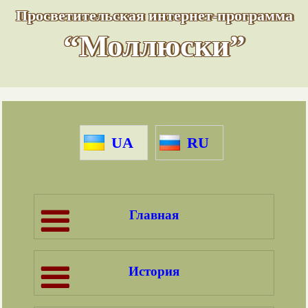
Просветительская интернет-программа
“Моллюски”
UA
RU
Главная
История