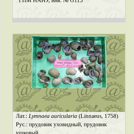
ГПМ НАНУ, инв. № G115
Лат.:
Lymnaea auricularia
(Linnaeus, 1758)
Рус.: прудовик уховидный, прудовик
ушковый