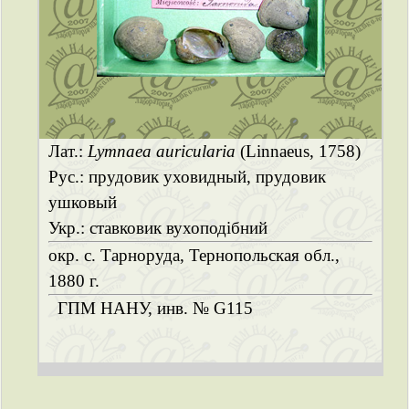
Лат.:
Lymnaea auricularia
(Linnaeus, 1758)
Рус.: прудовик уховидный, прудовик
ушковый
Укр.: ставковик вухоподібний
окр. с. Тарноруда, Тернопольская обл.,
1880 г.
ГПМ НАНУ, инв. № G115