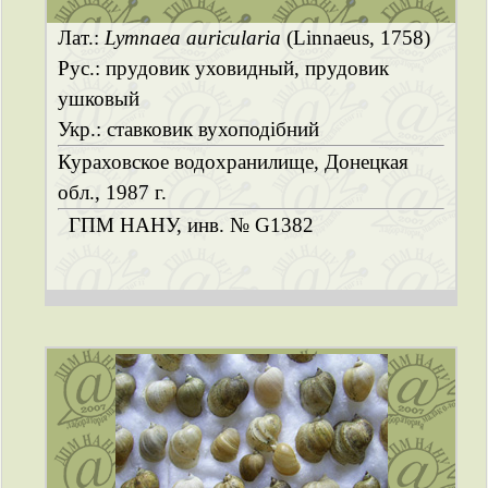
Лат.:
Lymnaea auricularia
(Linnaeus, 1758)
Рус.: прудовик уховидный, прудовик
ушковый
Укр.: ставковик вухоподібний
Кураховское водохранилище, Донецкая
обл., 1987 г.
ГПМ НАНУ, инв. № G1382