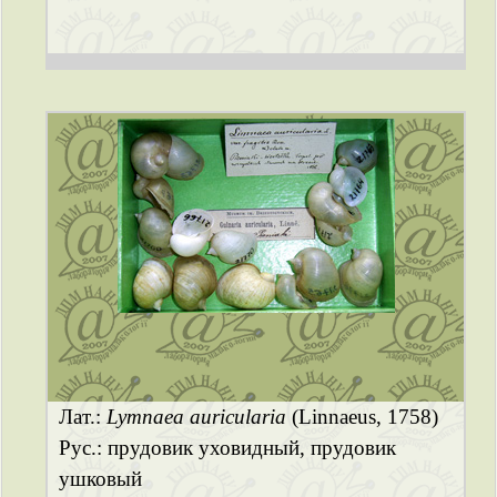
Лат.:
Lymnaea auricularia
(Linnaeus, 1758)
Рус.: прудовик уховидный, прудовик
ушковый