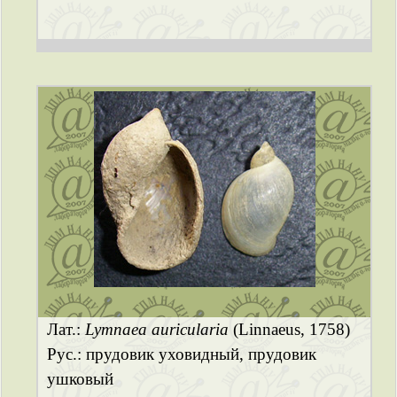
Лат.:
Lymnaea auricularia
(Linnaeus, 1758)
Рус.: прудовик уховидный, прудовик
ушковый