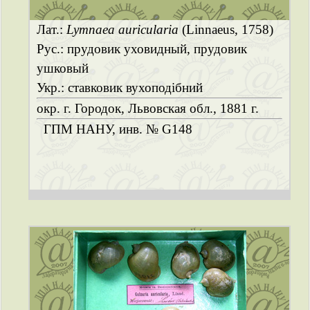
Лат.:
Lymnaea auricularia
(Linnaeus, 1758)
Рус.: прудовик уховидный, прудовик
ушковый
Укр.: ставковик вухоподібний
окр. г. Городок, Львовская обл., 1881 г.
ГПМ НАНУ, инв. № G148