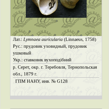
Лат.:
Lymnaea auricularia
(Linnaeus, 1758)
Рус.: прудовик уховидный, прудовик
ушковый
Укр.: ставковик вухоподібний
р. Серет, окр. г. Теребовля, Тернопольская
обл., 1879 г.
ГПМ НАНУ, инв. № G128