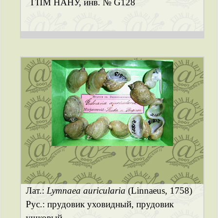
ГПМ НАНУ, инв. № G128
Лат.:
Lymnaea auricularia
(Linnaeus, 1758)
Рус.: прудовик уховидный, прудовик
ушковый