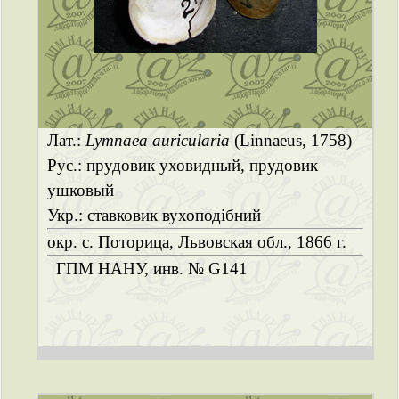
Лат.:
Lymnaea auricularia
(Linnaeus, 1758)
Рус.: прудовик уховидный, прудовик
ушковый
Укр.: ставковик вухоподібний
окр. с. Поторица, Львовская обл., 1866 г.
ГПМ НАНУ, инв. № G141