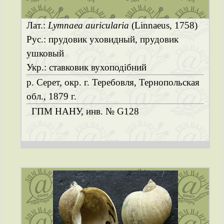
Лат.:
Lymnaea auricularia
(Linnaeus, 1758)
Рус.: прудовик уховидный, прудовик
ушковый
Укр.: ставковик вухоподібний
р. Серет, окр. г. Теребовля, Тернопольская
обл., 1879 г.
ГПМ НАНУ, инв. № G128