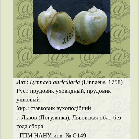
Лат.:
Lymnaea auricularia
(Linnaeus, 1758)
Рус.: прудовик уховидный, прудовик
ушковый
Укр.: ставковик вухоподібний
г. Львов (Погулянка), Львовская обл., без
года сбора
ГПМ НАНУ, инв. № G149