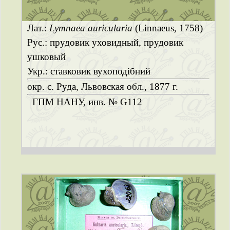
Лат.:
Lymnaea auricularia
(Linnaeus, 1758)
Рус.: прудовик уховидный, прудовик
ушковый
Укр.: ставковик вухоподібний
окр. с. Руда, Львовская обл., 1877 г.
ГПМ НАНУ, инв. № G112