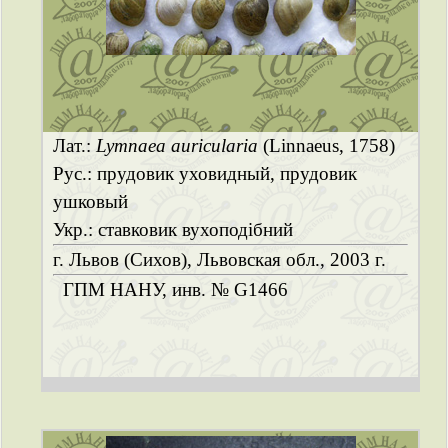
Лат.:
Lymnaea auricularia
(Linnaeus, 1758)
Рус.: прудовик уховидный, прудовик
ушковый
Укр.: ставковик вухоподібний
г. Львов (Сихов), Львовская обл., 2003 г.
ГПМ НАНУ, инв. № G1466