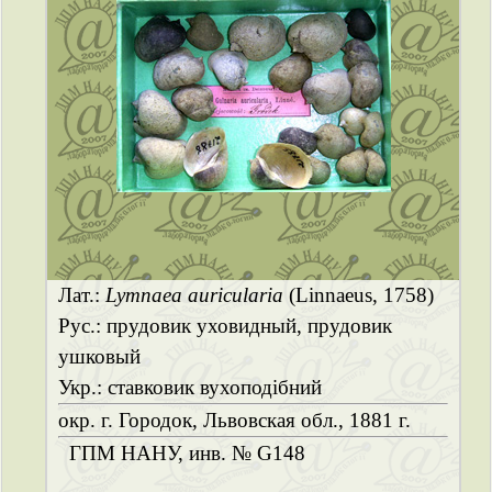
Лат.:
Lymnaea auricularia
(Linnaeus, 1758)
Рус.: прудовик уховидный, прудовик
ушковый
Укр.: ставковик вухоподібний
окр. г. Городок, Львовская обл., 1881 г.
ГПМ НАНУ, инв. № G148