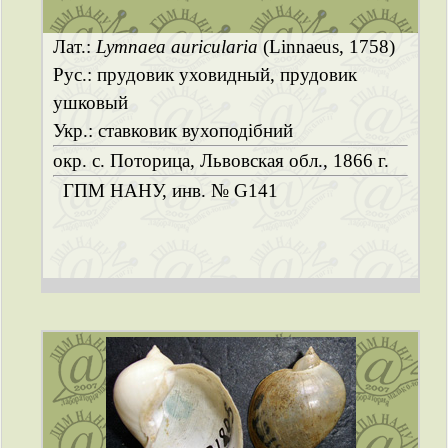
Лат.:
Lymnaea auricularia
(Linnaeus, 1758)
Рус.: прудовик уховидный, прудовик
ушковый
Укр.: ставковик вухоподібний
окр. с. Поторица, Львовская обл., 1866 г.
ГПМ НАНУ, инв. № G141