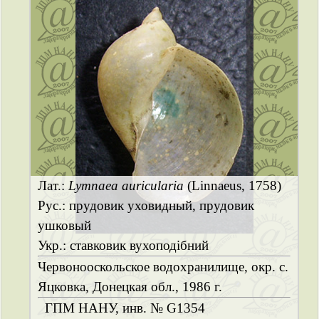
Лат.:
Lymnaea auricularia
(Linnaeus, 1758)
Рус.: прудовик уховидный, прудовик
ушковый
Укр.: ставковик вухоподібний
Червонооскольское водохранилище, окр. с.
Яцковка, Донецкая обл., 1986 г.
ГПМ НАНУ, инв. № G1354