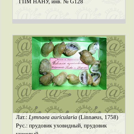
ГПМ НАНУ, инв. № G128
Лат.:
Lymnaea auricularia
(Linnaeus, 1758)
Рус.: прудовик уховидный, прудовик
ушковый