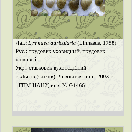
Лат.:
Lymnaea auricularia
(Linnaeus, 1758)
Рус.: прудовик уховидный, прудовик
ушковый
Укр.: ставковик вухоподібний
г. Львов (Сихов), Львовская обл., 2003 г.
ГПМ НАНУ, инв. № G1466