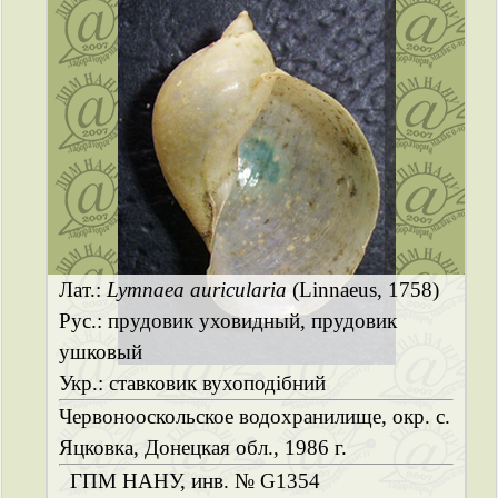
Лат.:
Lymnaea auricularia
(Linnaeus, 1758)
Рус.: прудовик уховидный, прудовик
ушковый
Укр.: ставковик вухоподібний
Червонооскольское водохранилище, окр. с.
Яцковка, Донецкая обл., 1986 г.
ГПМ НАНУ, инв. № G1354