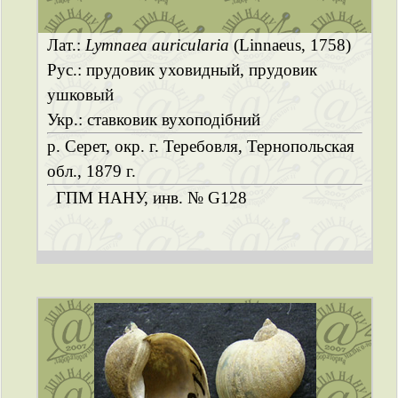
Лат.:
Lymnaea auricularia
(Linnaeus, 1758)
Рус.: прудовик уховидный, прудовик
ушковый
Укр.: ставковик вухоподібний
р. Серет, окр. г. Теребовля, Тернопольская
обл., 1879 г.
ГПМ НАНУ, инв. № G128