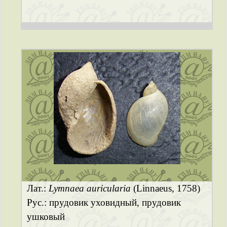
Лат.:
Lymnaea auricularia
(Linnaeus, 1758)
Рус.: прудовик уховидный, прудовик
ушковый