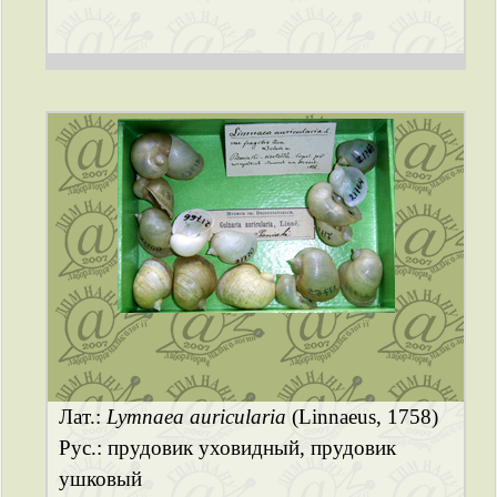
Лат.:
Lymnaea auricularia
(Linnaeus, 1758)
Рус.: прудовик уховидный, прудовик
ушковый