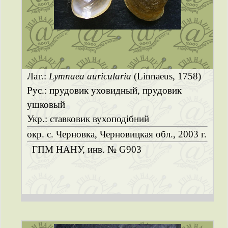
Лат.:
Lymnaea auricularia
(Linnaeus, 1758)
Рус.: прудовик уховидный, прудовик
ушковый
Укр.: ставковик вухоподібний
окр. с. Черновка, Черновицкая обл., 2003 г.
ГПМ НАНУ, инв. № G903