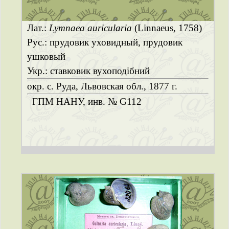
Лат.:
Lymnaea auricularia
(Linnaeus, 1758)
Рус.: прудовик уховидный, прудовик
ушковый
Укр.: ставковик вухоподібний
окр. с. Руда, Львовская обл., 1877 г.
ГПМ НАНУ, инв. № G112