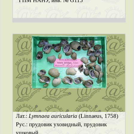
ГПМ НАНУ, инв. № G115
Лат.:
Lymnaea auricularia
(Linnaeus, 1758)
Рус.: прудовик уховидный, прудовик
ушковый