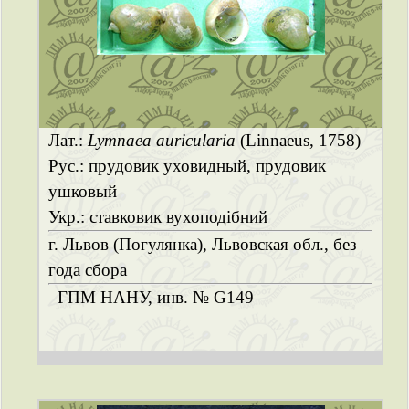
Лат.:
Lymnaea auricularia
(Linnaeus, 1758)
Рус.: прудовик уховидный, прудовик
ушковый
Укр.: ставковик вухоподібний
г. Львов (Погулянка), Львовская обл., без
года сбора
ГПМ НАНУ, инв. № G149