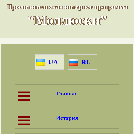
Просветительская интернет-программа
“Моллюски”
UA
RU
Главная
История