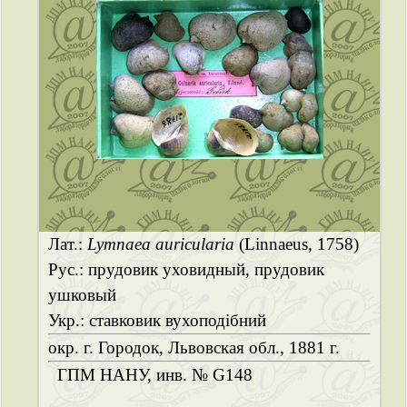
Лат.:
Lymnaea auricularia
(Linnaeus, 1758)
Рус.: прудовик уховидный, прудовик
ушковый
Укр.: ставковик вухоподібний
окр. г. Городок, Львовская обл., 1881 г.
ГПМ НАНУ, инв. № G148