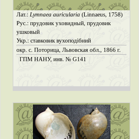
Лат.:
Lymnaea auricularia
(Linnaeus, 1758)
Рус.: прудовик уховидный, прудовик
ушковый
Укр.: ставковик вухоподібний
окр. с. Поторица, Львовская обл., 1866 г.
ГПМ НАНУ, инв. № G141