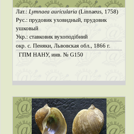
Лат.:
Lymnaea auricularia
(Linnaeus, 1758)
Рус.: прудовик уховидный, прудовик
ушковый
Укр.: ставковик вухоподібний
окр. с. Пеняки, Львовская обл., 1866 г.
ГПМ НАНУ, инв. № G150