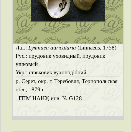
Лат.:
Lymnaea auricularia
(Linnaeus, 1758)
Рус.: прудовик уховидный, прудовик
ушковый
Укр.: ставковик вухоподібний
р. Серет, окр. г. Теребовля, Тернопольская
обл., 1879 г.
ГПМ НАНУ, инв. № G128