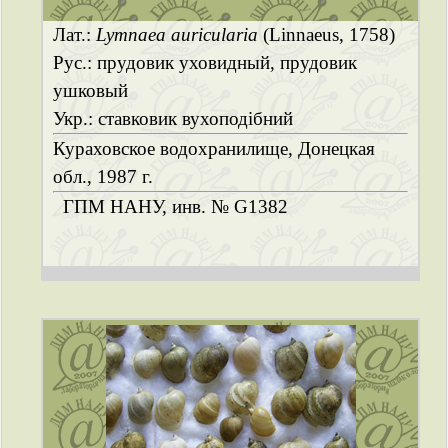
Лат.:
Lymnaea auricularia
(Linnaeus, 1758)
Рус.: прудовик уховидный, прудовик
ушковый
Укр.: ставковик вухоподібний
Кураховское водохранилище, Донецкая
обл., 1987 г.
ГПМ НАНУ, инв. № G1382