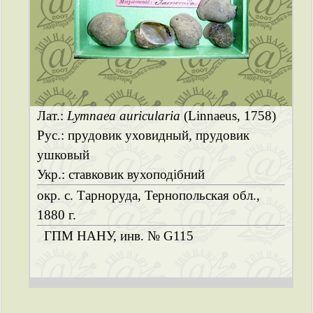
Лат.:
Lymnaea auricularia
(Linnaeus, 1758)
Рус.: прудовик уховидный, прудовик
ушковый
Укр.: ставковик вухоподібний
окр. с. Тарноруда, Тернопольская обл.,
1880 г.
ГПМ НАНУ, инв. № G115