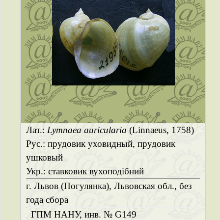
Лат.:
Lymnaea auricularia
(Linnaeus, 1758)
Рус.: прудовик уховидный, прудовик
ушковый
Укр.: ставковик вухоподібний
г. Львов (Погулянка), Львовская обл., без
года сбора
ГПМ НАНУ, инв. № G149