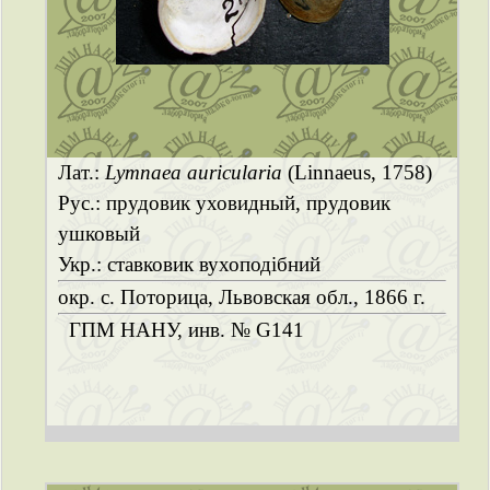
Лат.:
Lymnaea auricularia
(Linnaeus, 1758)
Рус.: прудовик уховидный, прудовик
ушковый
Укр.: ставковик вухоподібний
окр. с. Поторица, Львовская обл., 1866 г.
ГПМ НАНУ, инв. № G141