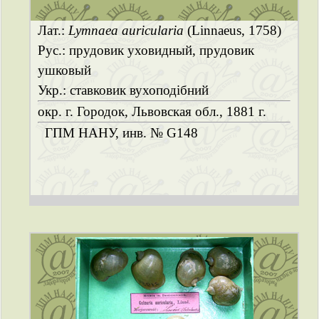
Лат.:
Lymnaea auricularia
(Linnaeus, 1758)
Рус.: прудовик уховидный, прудовик
ушковый
Укр.: ставковик вухоподібний
окр. г. Городок, Львовская обл., 1881 г.
ГПМ НАНУ, инв. № G148