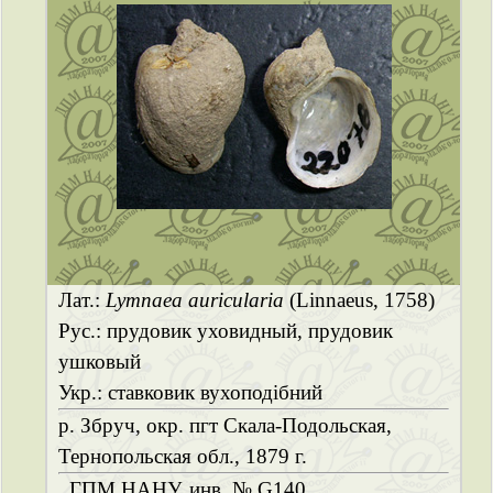
Лат.:
Lymnaea auricularia
(Linnaeus, 1758)
Рус.: прудовик уховидный, прудовик
ушковый
Укр.: ставковик вухоподібний
р. Збруч, окр. пгт Скала-Подольская,
Тернопольская обл., 1879 г.
ГПМ НАНУ, инв. № G140