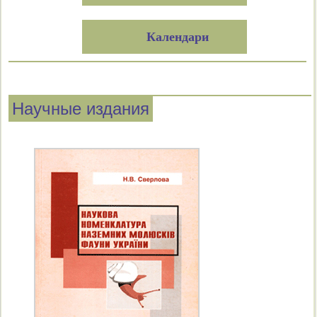
Календари
Научные издания