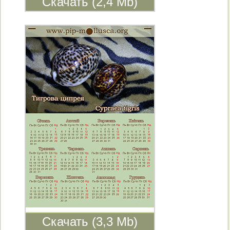
Скачать (2,4 Mb)
Скачать (3,3 Mb)