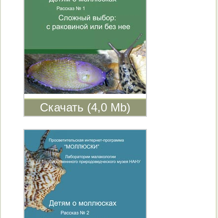
Скачать (4,0 Mb)