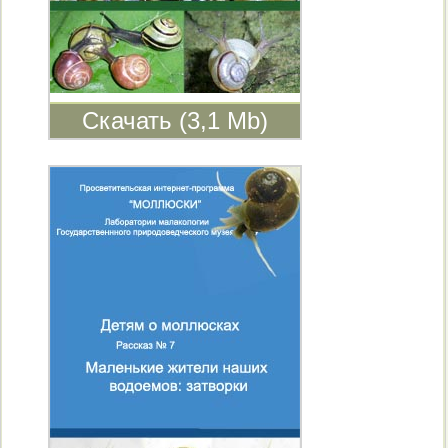
Скачать (3,1 Mb)