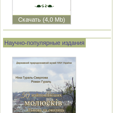
Скачать (4,0 Mb)
Научно-популярные издания