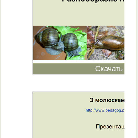
Скачать (2,