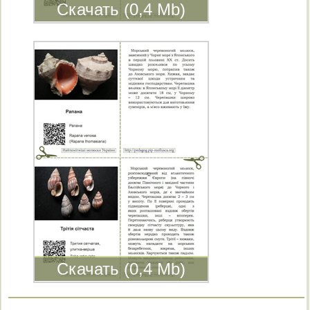
Скачать (0,4 Mb)
Скачать (0,4 Mb)