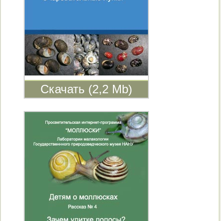
Скачать (2,2 Mb)