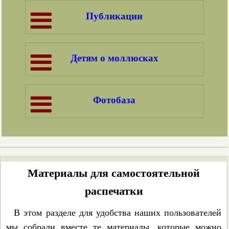
Публикации
Детям о моллюсках
Фотобаза
Материалы для самостоятельной
распечатки
В этом разделе для удобства наших пользователей
мы собрали вместе те материалы, которые можно