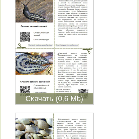
Скачать (0,6 Mb)