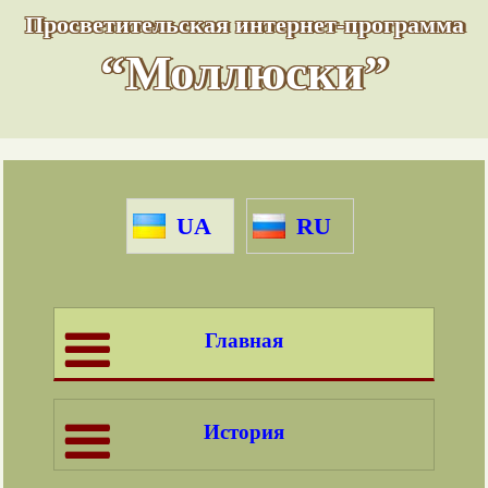
Просветительская интернет-программа
“Моллюски”
UA
RU
Главная
История