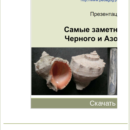
Скачать (1,