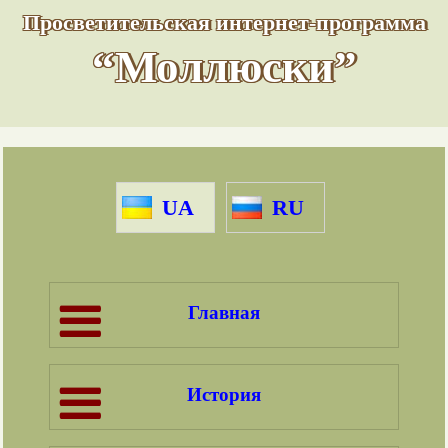
Просветительская интернет-программа
“Моллюски”
UA
RU
Главная
История