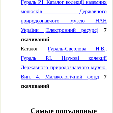
Гураль Р.І. Каталог колекції наземних
молюсків Державного
природознавчого музею НАН
України [Електронний ресурс]
7
скачиваний
Каталог
Гураль-Сверлова Н.В.,
Гураль Р.І. Наукові колекції
Державного природознавчого музею.
Вип. 4. Малакологічний фонд
7
скачиваний
Самые популярные