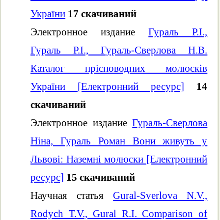
України
17 скачиваний
Электронное издание
Гураль Р.І.,
Гураль Р.І., Гураль-Сверлова Н.В.
Каталог прісноводних молюсків
України [Електронний ресурс]
14
скачиваний
Электронное издание
Гураль-Сверлова
Ніна, Гураль Роман Вони живуть у
Львові: Наземні молюски [Електронний
ресурс]
15 скачиваний
Научная статья
Gural-Sverlova N.V.,
Rodych T.V., Gural R.I. Comparison of