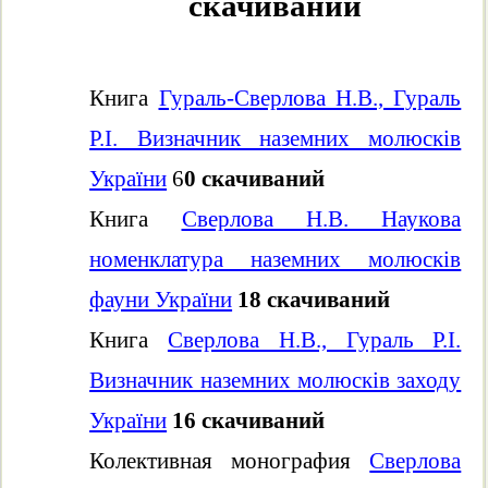
скачиваний
Книга
Гураль-Сверлова Н.В., Гураль
Р.І. Визначник наземних молюсків
України
6
0 скачиваний
Книга
Сверлова Н.В. Наукова
номенклатура наземних молюсків
фауни України
18 скачиваний
Книга
Сверлова Н.В., Гураль Р.І.
Визначник наземних молюсків заходу
України
16 скачиваний
Колективная монография
Сверлова