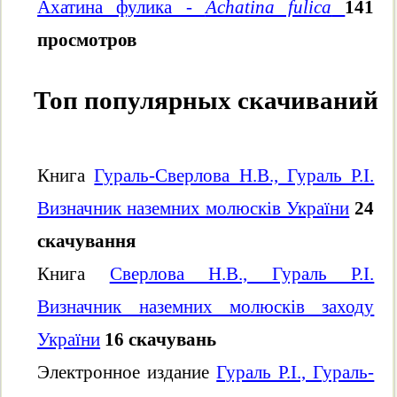
Ахатина фулика -
Achatina fulica
141
просмотров
Топ популярных скачиваний
Книга
Гураль-Сверлова Н.В., Гураль Р.І.
Визначник наземних молюсків України
24
скачування
Книга
Сверлова Н.В., Гураль Р.І.
Визначник наземних молюсків заходу
України
16 скачувань
Электронное издание
Гураль Р.І., Гураль-