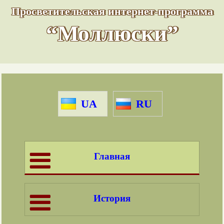
Просветительская интернет-программа
“Моллюски”
UA
RU
Главная
История