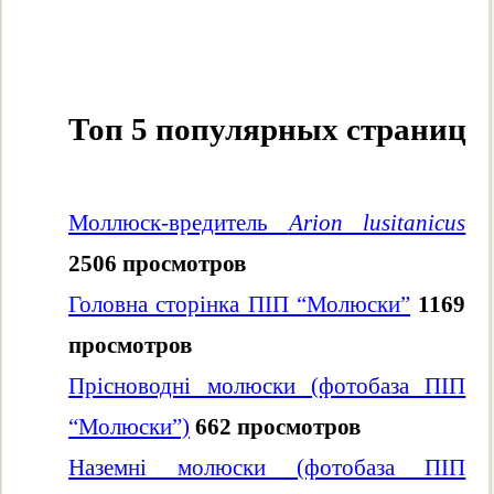
Топ 5 популярных страниц
Моллюск-вредитель
Arion lusitanicus
2506 просмотров
Головна сторінка ПІП “Молюски”
1169
просмотров
Прісноводні молюски (фотобаза ПІП
“Молюски”)
662 просмотров
Наземні молюски (фотобаза ПІП