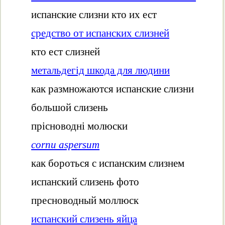
испанские слизни кто их ест
средство от испанских слизней
кто ест слизней
метальдегід шкода для людини
как размножаются испанские слизни
большой слизень
прісноводні молюски
cornu aspersum
как бороться с испанским слизнем
испанский слизень фото
пресноводный моллюск
испанский слизень яйца