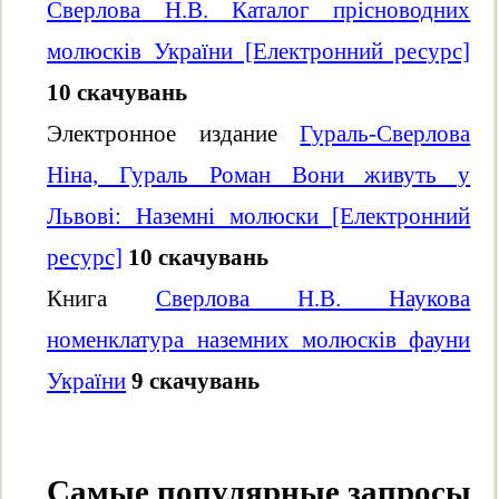
Сверлова Н.В. Каталог прісноводних
молюсків України [Електронний ресурс]
10 скачувань
Электронное издание
Гураль-Сверлова
Ніна, Гураль Роман Вони живуть у
Львові: Наземні молюски [Електронний
ресурс]
10 скачувань
Книга
Сверлова Н.В. Наукова
номенклатура наземних молюсків фауни
України
9 скачувань
Самые популярные запросы