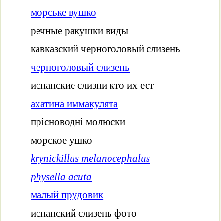
морське вушко
речные ракушки виды
кавказский черноголовый слизень
черноголовый слизень
испанские слизни кто их ест
ахатина иммакулята
прісноводні молюски
морское ушко
krynickillus melanocephalus
physella acuta
малый прудовик
испанский слизень фото