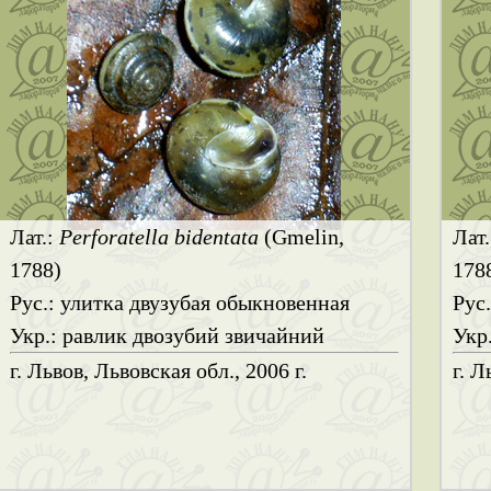
Лат.:
Perforatella bidentata
(Gmelin,
Лат
1788)
178
Рус.: улитка двузубая обыкновенная
Рус
Укр.: равлик двозубий звичайний
Укр
г. Львов, Львовская обл., 2006 г.
г. Л