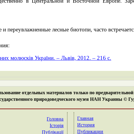
ственно в Центральной и Восточной Европе. Заре
и переувлажненные лесные биотопи, часто встречается
ния:
них молюсків України. – Львів, 2012. – 216 с.
ьзование отдельных материалов только по предварительной 
ударственного природоведческого музея НАН Украины © Гур
Главная
Головна
История
Історія
Публикации
Публікації