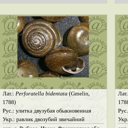
Лат.:
Perforatella bidentata
(Gmelin,
Лат
1788)
178
Рус.: улитка двузубая обыкновенная
Рус
Укр.: равлик двозубий звичайний
Укр