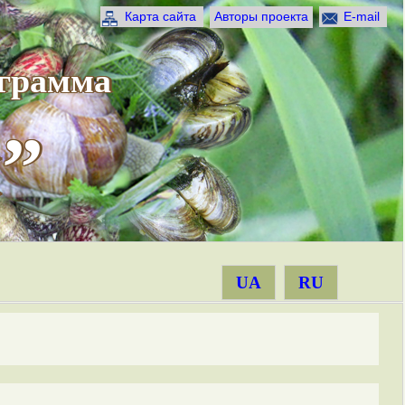
Карта сайта
Авторы проекта
E-mail
ограмма
”
UA
RU