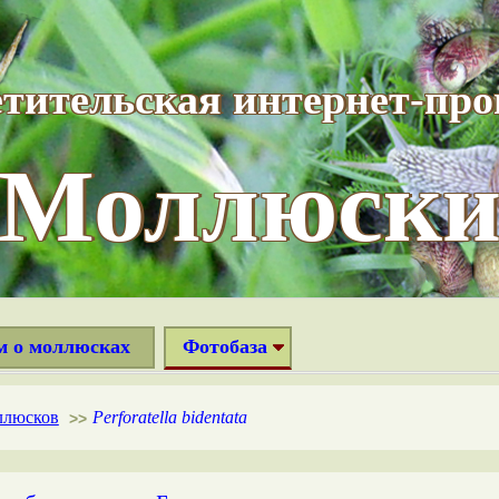
тительская интернет-пр
“Моллюски
м о моллюсках
Фотобаза
ллюсков
Perforatella bidentata
>>