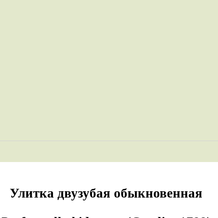
Улитка двузубая обыкновенная