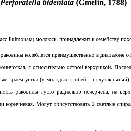
Perforatella bidentata
(Gmelin, 1788)
асс Pulmonata) моллюск, принадлежит к семейству пох
раковины колеблется преимущественно в диапазоне от 
коническая, с относительно острой верхушкой. Посл
ым краем устья (у молодых особей – полузакрытый).
ость раковины густо радиально исчерчена, на верх
ли коричневая. Могут присутствовать 2 светлые спира