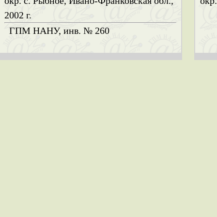
окр. с. Рыбное, Ивано-Франковская обл.,
окр.
2002 г.
ГПМ НАНУ, инв. № 260