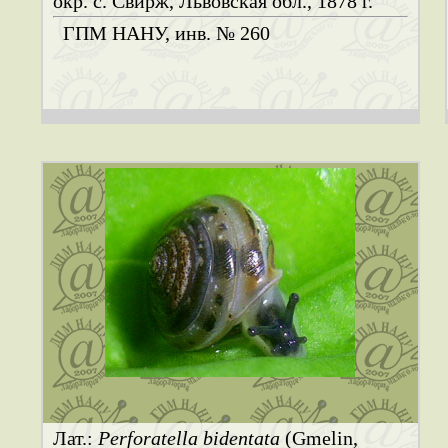
окр. с. Свирж, Львовская обл., 1878 г.
ГПМ НАНУ, инв. № 260
Лат.:
Perforatella bidentata
(Gmelin,