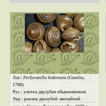
Лат.:
Perforatella bidentata
(Gmelin,
1788)
Рус.: улитка двузубая обыкновенная
Укр.: равлик двозубий звичайний