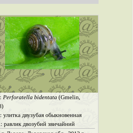
.:
Perforatella bidentata
(Gmelin,
8)
.: улитка двузубая обыкновенная
.: равлик двозубий звичайний