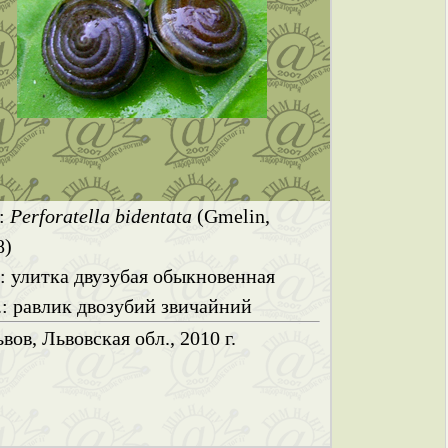
.:
Perforatella bidentata
(Gmelin,
8)
.: улитка двузубая обыкновенная
.: равлик двозубий звичайний
ьвов, Львовская обл., 2010 г.