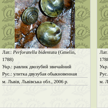
Лат.:
Perforatella bidentata
(Gmelin,
Лат
1788)
178
Укр.: равлик двозубий звичайний
Укр
Рус.: улитка двузубая обыкновенная
Рус
м. Львів, Львівська обл., 2006 р.
м. Л