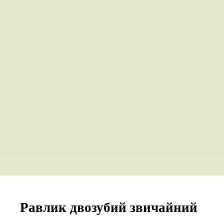
Равлик двозубий звичайний