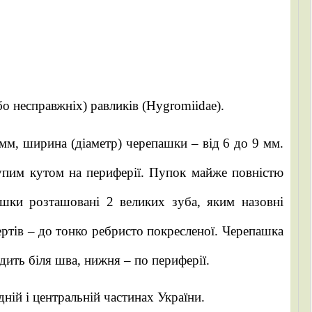
о несправжніх) равликів (Hygromiidae).
мм, ширина (діаметр) черепашки – від 6 до 9 мм.
тупим кутом на периферії. Пупок майже повністю
ашки розташовані 2 великих зуба, яким назовні
ертів – до тонко ребристо покресленої. Черепашка
одить біля шва, нижня – по периферії.
ній і центральній частинах України.