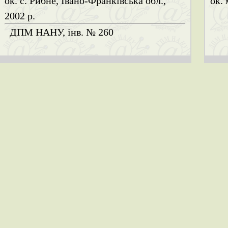
ок. с. Рибне, Івано-Франківська обл.,
ок. 
2002 р.
ДПМ НАНУ, інв. № 260