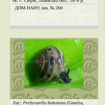
ок. с. Свірж, Львівська обл., 1878 р.
ДПМ НАНУ, інв. № 260
Лат.:
Perforatella bidentata
(Gmelin,