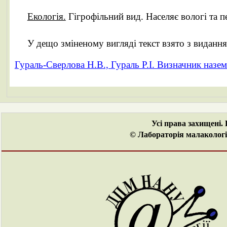
Екологія.
Гігрофільний вид. Населяє вологі та пе
У дещо зміненому вигляді текст взято з видання
Гураль-Сверлова Н.В., Гураль Р.І. Визначник назем
Усі права захищені.
© Лабораторія малакологі