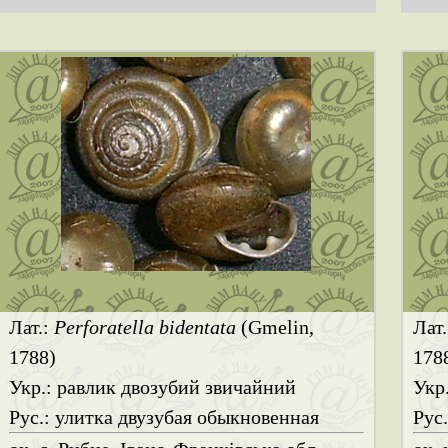
Лат.:
Perforatella bidentata
(Gmelin,
Лат
1788)
178
Укр.: равлик двозубий звичайний
Укр
Рус.: улитка двузубая обыкновенная
Рус