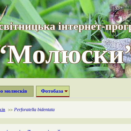
світницька інтернет-прог
“Молюски
ро молюсків
Фотобаза
ків
Perforatella bidentata
>>