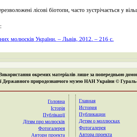
резволожені лісові біотопи, часто зустрічається у віль
:
них молюсків України. – Львів, 2012. – 216 с.
 Використання окремих матеріалів лише за попередньою домо
ї Державного природознавчого музею НАН України © Гураль-С
Главная
Головна
История
Історія
Публикации
Публікації
Детям о моллюсках
Дітям про молюсків
Фотогалерея
Фотогалерея
Автора проекта
Автори проекта