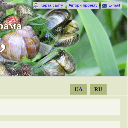
Карта сайту
Автори проекту
E-mail
рама
”
UA
RU