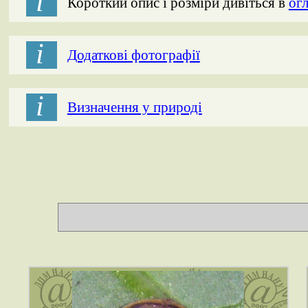
і
Короткий опис і розміри дивіться в
огл
і
Додаткові фотографії
і
Визначення у природі