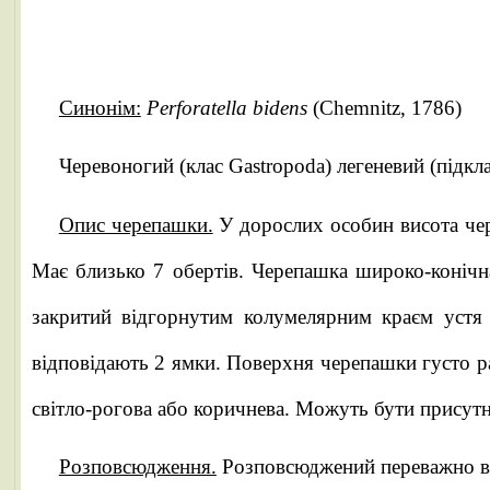
Синонім:
Perforatella bidens
(Chemnitz, 1786)
Черевоногий (клас Gastropoda) легеневий (підкл
Опис черепашки.
У дорослих особин висота чере
Має близько 7 обертів. Черепашка широко-конічн
закритий відгорнутим колумелярним краєм устя 
відповідають 2 ямки. Поверхня черепашки густо рад
світло-рогова або коричнева. Можуть бути присутні 
Розповсюдження.
Розповсюджений переважно в Це