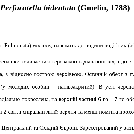
Perforatella bidentata
(Gmelin, 1788)
ас Pulmonata) молюск, належить до родини подібних (аб
пашки коливається переважно в діапазоні від 5 до 7 
а, з відносно гострою верхівкою. Останній оберт з 
(у молодих особин – напівзакритий). В усті череп
іально покреслена, на верхній частині 6-го – 7-го об
2 світлі спіральні лінії: верхня та менш помітна прох
нтральній та Східній Європі. Зареєстрований у захід