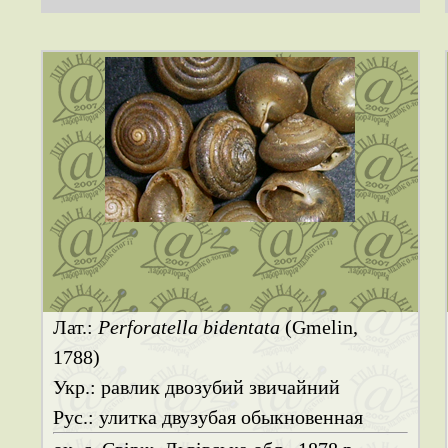
Лат.:
Perforatella bidentata
(Gmelin,
1788)
Укр.: равлик двозубий звичайний
Рус.: улитка двузубая обыкновенная