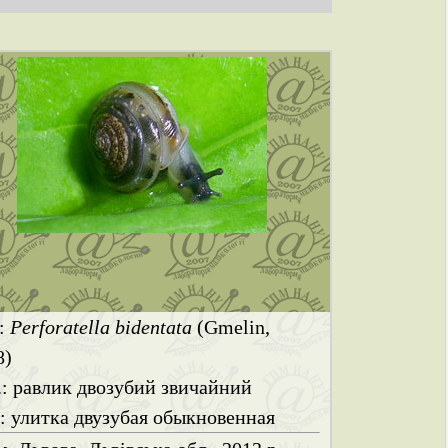
.:
Perforatella bidentata
(Gmelin,
8)
.: равлик двозубий звичайний
.: улитка двузубая обыкновенная