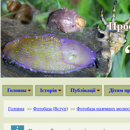
Про
Головна
Історія
Публікації
Дітям п
Головна
Фотобаза (Вступ)
Фотобаза наземних молюс
>>
>>