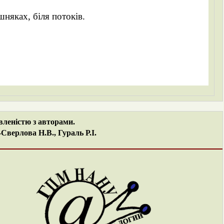
шняках, біля потоків.
вленістю з авторами.
верлова Н.В., Гураль Р.І.