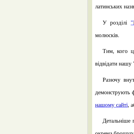
латинських наз
У розділі
"
молюсків.
Тим, кого ц
відвідати нашу
Разючу внут
демонструють ф
нашому сайті
, 
Детальніше
окрема брошур