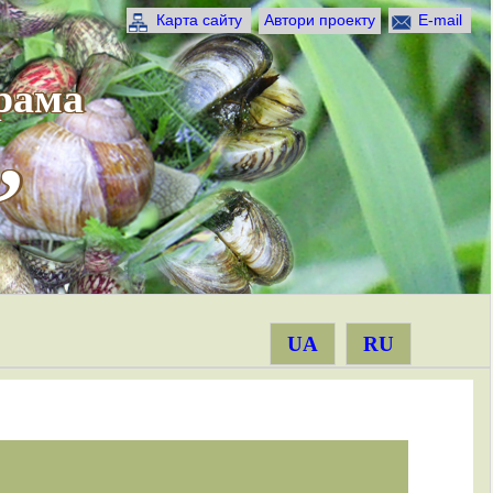
Карта сайту
Автори проекту
E-mail
рама
”
UA
RU