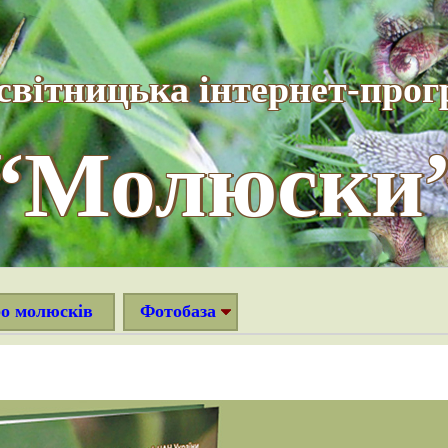
світницька інтернет-прог
“Молюски
ро молюсків
Фотобаза