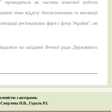
" проводиться як частина планової роботи
укової теми відділу біосистематики та еволюції
нціації регіональних фаун і флор України"; не
лядалися на засіданні Вченої ради Державного
вленістю з авторами.
верлова Н.В., Гураль Р.І.