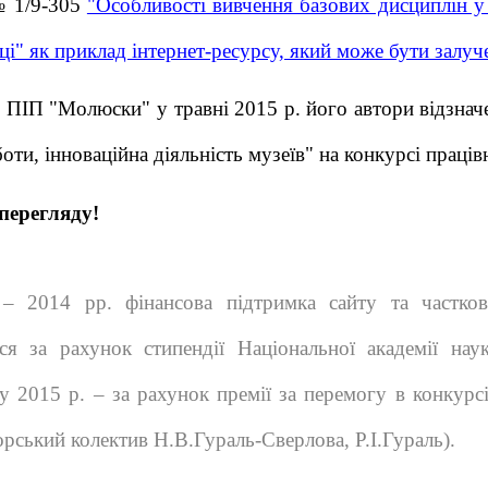
№ 1/9-305
"Особливості вивчення базових дисциплін у 
і" як приклад інтернет-ресурсу, який може бути залуч
 ПІП "Молюски" у травні 2015 р. його автори відзнач
ти, інноваційна діяльність музеїв" на конкурсі праців
перегляду!
– 2014 рр. фінансова підтримка сайту та часткове
ася за рахунок стипендії Національної академії на
, у 2015 р. – за рахунок премії за перемогу в конкурс
орський колектив Н.В.Гураль-Сверлова, Р.І.Гураль).