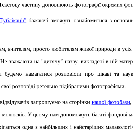
 Текстову частину доповнюють фотографії окремих фон
Публікації"
бажаючі зможуть ознайомитися з основним
ам, вчителям, просто любителям живої природи в усіх
 Не зважаючи на "дитячу" назву, викладені в ній мате
и будемо намагатися розповісти про цікаві та нау
свої розповіді ретельно підібраними фотографіями.
ї відвідувачів запрошуємо на сторінки
нашої фотобази
,
м молюсків. У цьому нам допоможуть багаті фондові
рігається одна з найбільших і найстаріших малакологі