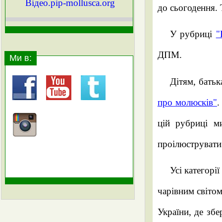
Вiдео.pip-mollusca.org
до сьогодення.
У рубриці
"
ДПМ.
Ми в:
Дітям, батьк
про молюсків"
.
цій рубриці м
проілюструвати 
Усі категорі
чарівним світо
України, де збе