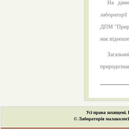
На дани
лабораторії
ДПМ "Природ
має відноше
Загальни
природозна
Усі права захищені.
© Лабораторія малакологі