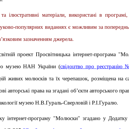
і та ілюстративні матеріали, використані в програм
ауково-популярних виданнях є можливим за попередн
’язковим зазначенням джерела.
вітній проект Просвітницька інтернет-програма "Мо
го музею НАН України (
свідоцтво про реєстрацію 
фій живих молюсків та їх черепашок, розміщена на 
ові авторські права на згадані об’єкти авторського п
акології музею Н.В.Гураль-Сверловій і Р.І.Гуралю.
ку інтернет-програму "Молюски" згадано у Додатку д