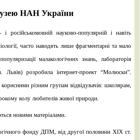
музею НАН України
 і російськомовній науково-популярній і навіть
біології, часто наводять лише фрагментарні та мало
 популяризації малакологічних знань, лабораторія
 Львів) розробила інтернет-проект “Молюски”.
 корисними різним групам відвідувачів: школярам,
ирокому колу любителів живої природи.
ються новими матеріалами.
огічного фонду ДПМ, від другої половини ХІХ ст.