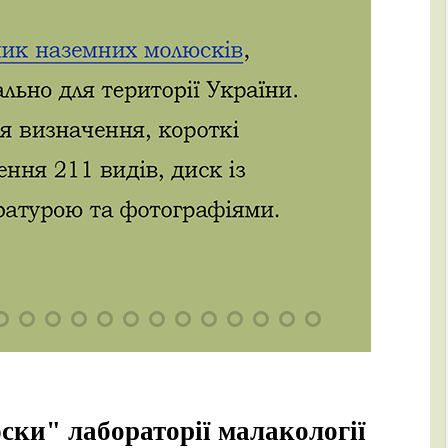
ки" лабораторії малакології