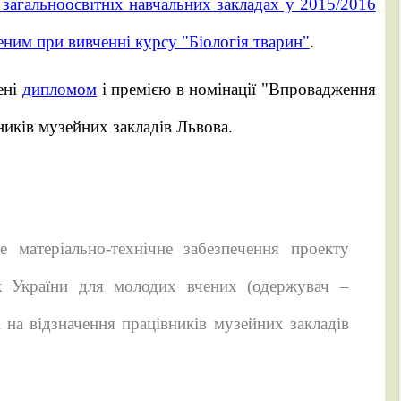
загальноосвітніх навчальних закладах у 2015/2016
еним при вивченні курсу "Біологія тварин"
.
ені
дипломом
і премією в номінації "Впровадження
ників музейних закладів Львова.
 матеріально-технічне забезпечення проекту
ук України для молодих вчених (одержувач –
і на відзначення працівників музейних закладів