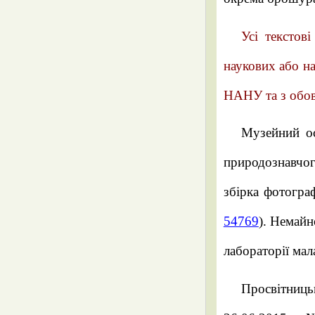
Усі текстов
наукових або н
НАНУ та з обов
Музейний ос
природознавчо
збірка фотогра
54769
). Немайн
лабораторії мал
Просвітниць