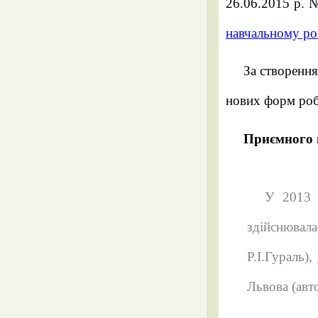
26.06.2015 р. 
навчальному роц
За створення
нових форм робо
Приємного 
У 2013 
здійснювал
Р.І.Гураль)
Львова (авт