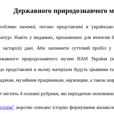
Державного природознавчого 
обливо наземні, погано представлені в українсько-
ратурі. Навіть у виданнях, призначених для вчителів 
о застарілі) дані. Аби заповнити суттєвий пробіл у
ержавного природознавчого музею НАН України (м.
що представлені в ньому матеріали будуть цікавими та
ладачам, музейним працівникам, науковцям, а також ш
т містить 4 основні рубрики, які періодично поповню
Історія"
коротко описано історію формування малакол