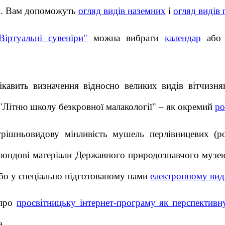
в. Вам допоможуть
огляд видів наземних
і
огляд видів
Віртуальні сувеніри"
можна вибрати
календар
аб
ікавить визначення відносно великих видів вітчизн
 "Літню школу безкровної малакології" – як окремий
ро
рішньовидову мінливість мушель перлівницевих (род
ондові матеріали Державного природознавчого музе
або у спеціально підготованому нами
електронному вид
 про
просвітницьку інтернет-програму як перспективн
а.