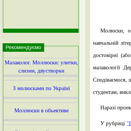
Молюски, ос
навчальній літе
Рекомендуємо
достовірні (аб
Малаколог. Моллюски: улитки,
малакології Д
слизни, двустворки
Сподіваємося, 
З молюсками по Україні
студентам, вик
Наразі проек
Моллюски в обьективе
У рубриці
"