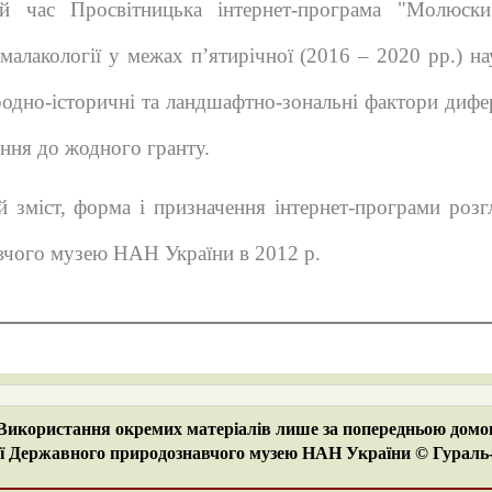
й час Просвітницька інтернет-програма "Молюски
 малакології у межах п’ятирічної (2016 – 2020 рр.) на
но-історичні та ландшафтно-зональні фактори дифере
ння до жодного гранту.
й зміст, форма і призначення інтернет-програми розг
вчого музею НАН України в 2012 р.
 Використання окремих матеріалів лише за попередньою домо
ї Державного природознавчого музею НАН України © Гураль-С