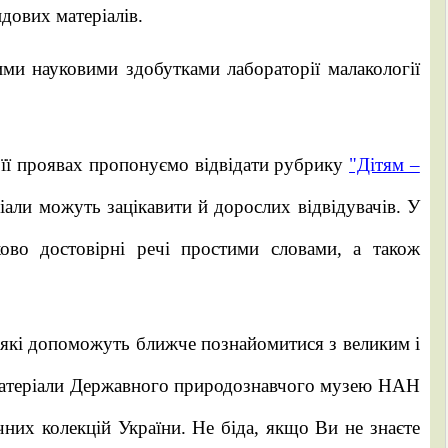
дових матеріалів.
и науковими здобутками лабораторії малакології
 її проявах пропонуємо відвідати рубрику
"Дітям –
ріали можуть зацікавити й дорослих відвідувачів. У
ково достовірні речі простими словами, а також
 які допоможуть ближче познайомитися з великим і
 матеріали Державного природознавчого музею НАН
чних колекцій України. Не біда, якщо Ви не знаєте