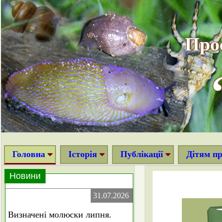
Про
Головна
Історія
Публікації
Дітям п
Новини
31.07.2026
Визначені молюски липня.