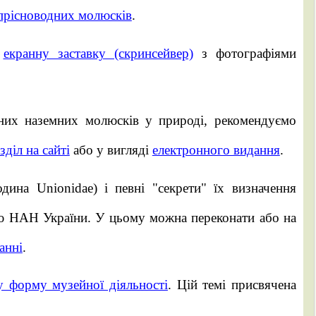
 прісноводних молюсків
.
о
екранну заставку (скринсейвер)
з фотографіями
яних наземних молюсків у природі, рекомендуємо
зділ на сайті
або у вигляді
електронного видання
.
ина Unionidae) і певні "секрети" їх визначення
ю НАН України. У цьому можна переконати або на
анні
.
у форму музейної діяльності
. Цій темі присвячена