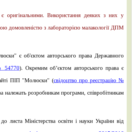
і, є оригінальними. Використання деяких з них у
ьою домовленістю з лабораторією малакології ДПМ
люски" є об'єктом авторського права Державного
№ 54770
). Окремим об’єктом авторського права є
сайті ПІП "Молюски" (
свідоцтво про реєстрацію №
рава належать розробникам програми, співробітникам
о листа Міністерства освіти і науки України від