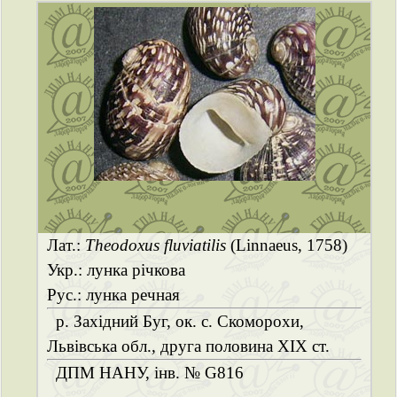
Лат.:
Theodoxus fluviatilis
(Linnaeus, 1758)
Укр.: лунка річкова
Рус.: лунка речная
р. Західний Буг, ок. с. Скоморохи,
Львівська обл., друга половина ХІХ ст.
ДПМ НАНУ, інв. № G816