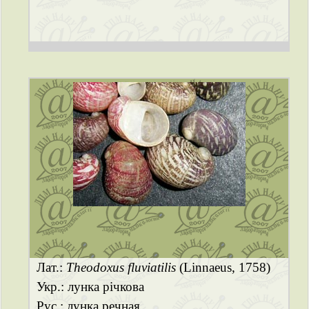
Лат.:
Theodoxus fluviatilis
(Linnaeus, 1758)
Укр.: лунка річкова
Рус.: лунка речная