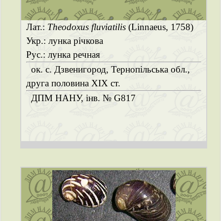
Лат.:
Theodoxus fluviatilis
(Linnaeus, 1758)
Укр.: лунка річкова
Рус.: лунка речная
ок. с. Дзвенигород, Тернопільська обл.,
друга половина ХІХ ст.
ДПМ НАНУ, інв. № G817