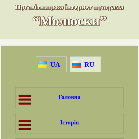
Просвітницька інтернет-програма
“Молюски”
UA
RU
Головна
Історія