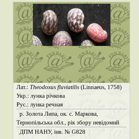
Лат.:
Theodoxus fluviatilis
(Linnaeus, 1758)
Укр.: лунка річкова
Рус.: лунка речная
р. Золота Липа, ок. с. Маркова,
Тернопільська обл., рік збору невідомий
ДПМ НАНУ, інв. № G828