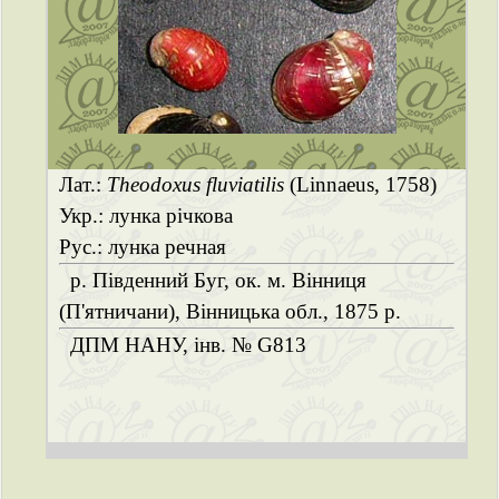
Лат.:
Theodoxus fluviatilis
(Linnaeus, 1758)
Укр.: лунка річкова
Рус.: лунка речная
р. Південний Буг, ок. м. Вінниця
(П'ятничани), Вінницька обл., 1875 р.
ДПМ НАНУ, інв. № G813