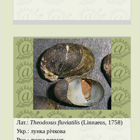
Лат.:
Theodoxus fluviatilis
(Linnaeus, 1758)
Укр.: лунка річкова
Рус.: лунка речная