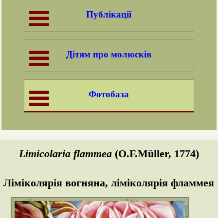
Публікації
Дітям про молюсків
Фотобаза
Limicolaria flammea
(O.F.Müller, 1774)
Ліміколярія вогняна, ліміколярія фламмея