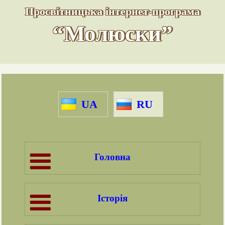
Просвітницька інтернет-програма
“Молюски”
UA
RU
Головна
Історія