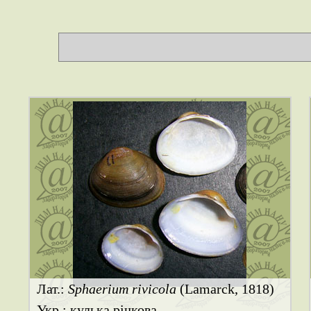
Лат.:
Sphaerium rivicola
(Lamarck, 1818)
Укр.: кулька річкова