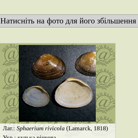
Натисніть на фото для його збільшення
Лат.:
Sphaerium rivicola
(Lamarck, 1818)
Укр.: кулька річкова