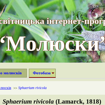
світницька інтернет-прог
“Молюски
ро молюсків
Фотобаза
олюсків
Sphaerium rivicola
>>
Sphaerium rivicola
(Lamarck, 1818)