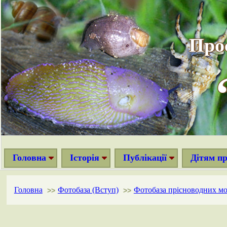
Про
Головна
Історія
Публікації
Дітям п
Головна
Фотобаза (Вступ)
Фотобаза прісноводних м
>>
>>