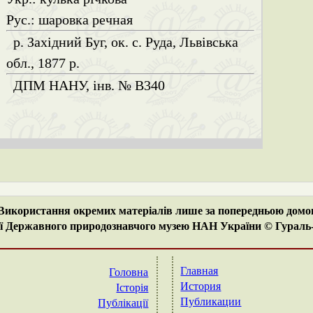
Рус.: шаровка речная
р. Західний Буг, ок. с. Руда, Львівська
обл., 1877 р.
ДПМ НАНУ, інв. № B340
 Використання окремих матеріалів лише за попередньою домо
ї Державного природознавчого музею НАН України © Гураль-С
Главная
Головна
История
Історія
Публикации
Публікації