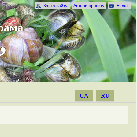
Карта сайту
Автори проекту
E-mail
рама
”
UA
RU