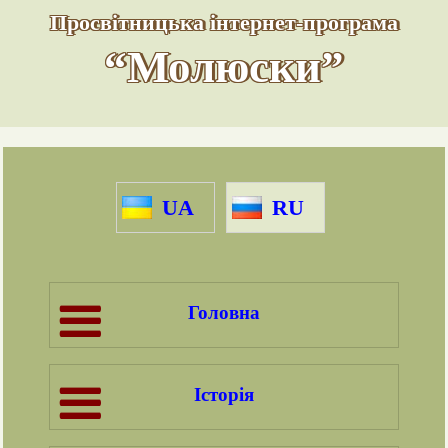
Просвітницька інтернет-програма
“Молюски”
UA
RU
Головна
Історія