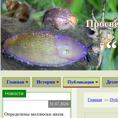
Просве
Главная
История
Публикации
Детя
Новости
Главная
Пуб
>>
31.07.2026
Определены моллюски июля.