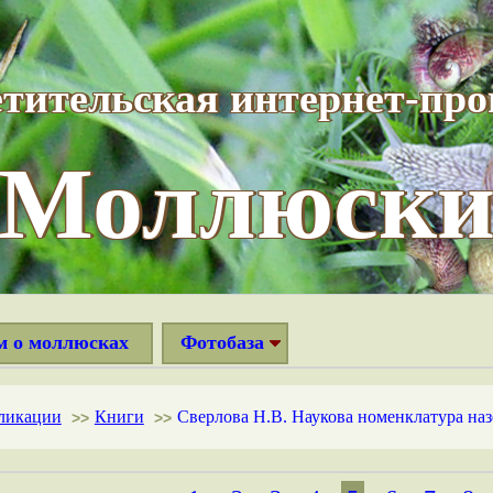
тительская интернет-пр
“Моллюски
м о моллюсках
Фотобаза
ликации
Книги
Сверлова Н.В. Наукова номенклатура на
>>
>>