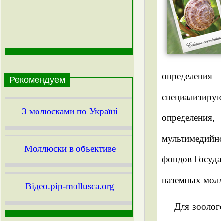
определения
Рекомендуем
специализиру
З молюсками по Україні
определения,
мультимедийно
Моллюски в обьективе
фондов Госуда
наземных мол
Вiдео.pip-mollusca.org
Для зоолог