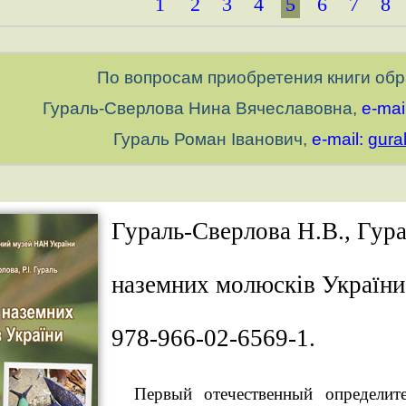
1
2
3
4
5
6
7
8
По вопросам приобретения книги обр
Гураль-Сверлова Нина Вячеславовна,
e-mail
Гураль Роман Іванович,
e-mail:
gura
Гураль-Сверлова Н.В., Гура
наземних молюсків України. 
978-966-02-6569-1.
Первый отечественный определит