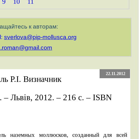
9
10
11
ащайтесь к авторам:
:
sverlova@pip-mollusca.org
l.roman@gmail.com
22.11.2012
ль Р.І. Визначник
– Львів, 2012. – 216 с. – ISBN
ель наземных моллюсков, созданный для всей