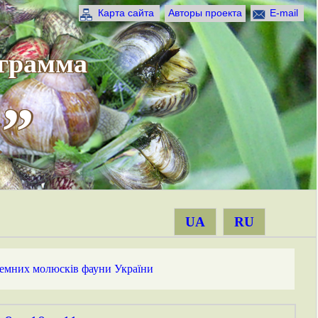
Карта сайта
Авторы проекта
E-mail
ограмма
”
UA
RU
земних молюсків фауни України