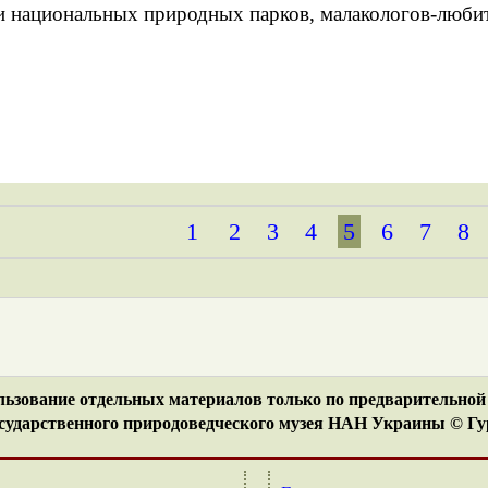
и национальных природных парков, малакологов-любит
1
2
3
4
5
6
7
8
ьзование отдельных материалов только по предварительной 
ударственного природоведческого музея НАН Украины © Гур