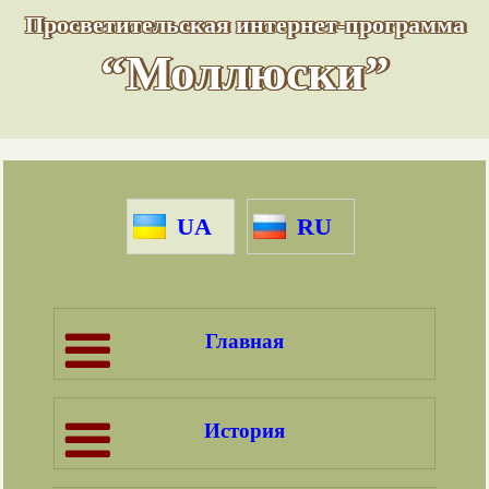
Просветительская интернет-программа
“Моллюски”
UA
RU
Главная
История