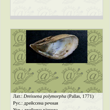
Лат.:
Dreissena polymorpha
(Pallas, 1771)
Рус.: дрейссена речная
Укр.: дрейсена річкова