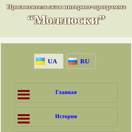
Просветительская интернет-программа
“Моллюски”
UA
RU
Главная
История