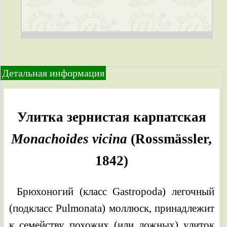
Детальная информация
Улитка зернистая карпатская
Monachoides vicina
(Rossmässler,
1842)
Брюхоногий (класс Gastropoda) легочный
(подкласс Pulmonata) моллюск, принадлежит
к семейству похожих (или ложных) улиток