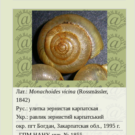
Лат.:
Monachoides vicina
(Rossmässler,
1842)
Рус.: улитка зернистая карпатская
Укр.: равлик зернистий карпатський
окр. пгт Богдан, Закарпатская обл., 1995 г.
ГПМ НАНУ, инв. № 1855