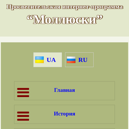
Просветительская интернет-программа
“Моллюски”
UA
RU
Главная
История