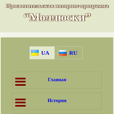
Просветительская интернет-программа
“Моллюски”
UA
RU
Главная
История