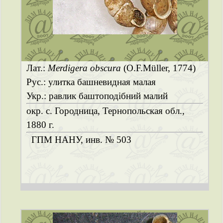
Лат.:
Merdigera obscura
(O.F.Müller, 1774)
Рус.: улитка башневидная малая
Укр.: равлик баштоподібний малий
окр. с. Городница, Тернопольская обл.,
1880 г.
ГПМ НАНУ, инв. № 503