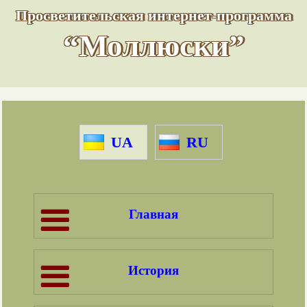
Просветительская интернет-программа
“Моллюски”
UA
RU
Главная
История