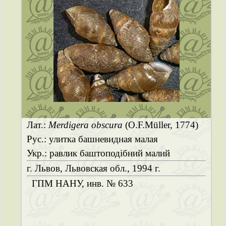
Лат.:
Merdigera obscura
(O.F.Müller, 1774)
Рус.: улитка башневидная малая
Укр.: равлик баштоподібний малий
г. Львов, Львовская обл., 1994 г.
ГПМ НАНУ, инв. № 633