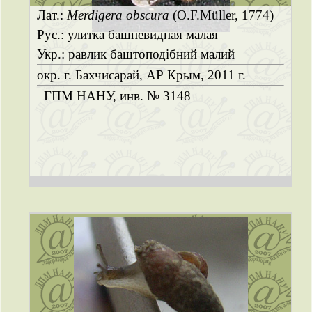
Лат.:
Merdigera obscura
(O.F.Müller, 1774)
Рус.: улитка башневидная малая
Укр.: равлик баштоподібний малий
окр. г. Бахчисарай, АР Крым, 2011 г.
ГПМ НАНУ, инв. № 3148