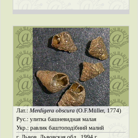
Лат.:
Merdigera obscura
(O.F.Müller, 1774)
Рус.: улитка башневидная малая
Укр.: равлик баштоподібний малий
г. Львов, Львовская обл., 1994 г.