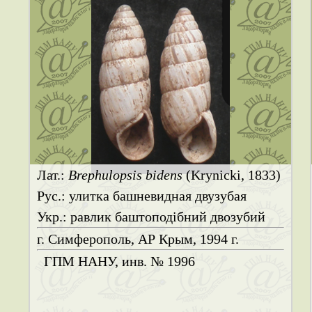
Лат.:
Brephulopsis bidens
(Krynicki, 1833)
Рус.: улитка башневидная двузубая
Укр.: равлик баштоподібний двозубий
г. Симферополь, АР Крым, 1994 г.
ГПМ НАНУ, инв. № 1996