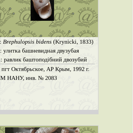
.:
Brephulopsis bidens
(Krynicki, 1833)
.: улитка башневидная двузубая
.: равлик баштоподібний двозубий
. пгт Октябрьское, АР Крым, 1992 г.
М НАНУ, инв. № 2083