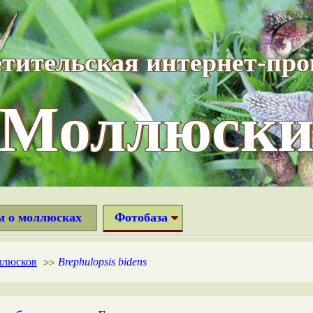
тительская интернет-пр
“Моллюски
м о моллюсках
Фотобаза
ллюсков
Brephulopsis bidens
>>