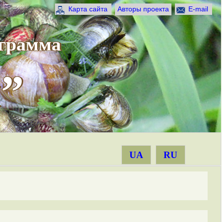
Карта сайта
Авторы проекта
E-mail
ограмма
”
UA
RU