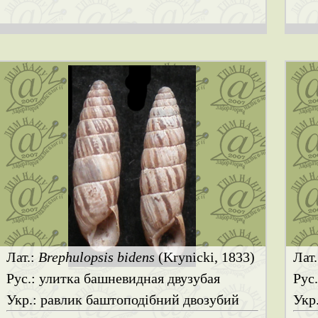
Лат.:
Brephulopsis bidens
(Krynicki, 1833)
Лат
Рус.: улитка башневидная двузубая
Рус
Укр.: равлик баштоподібний двозубий
Укр