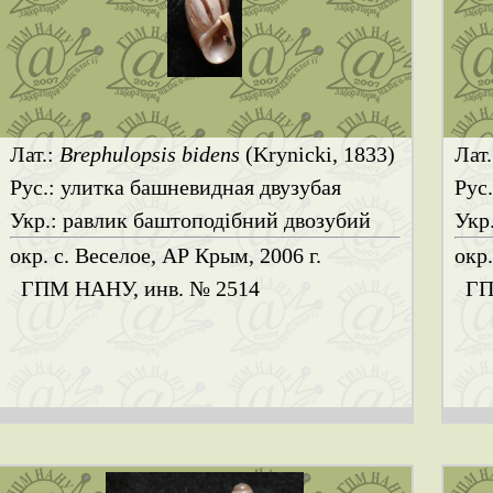
Лат.:
Brephulopsis bidens
(Krynicki, 1833)
Лат
Рус.: улитка башневидная двузубая
Рус
Укр.: равлик баштоподібний двозубий
Укр
окр. с. Веселое, АР Крым, 2006 г.
окр
ГПМ НАНУ, инв. № 2514
ГП