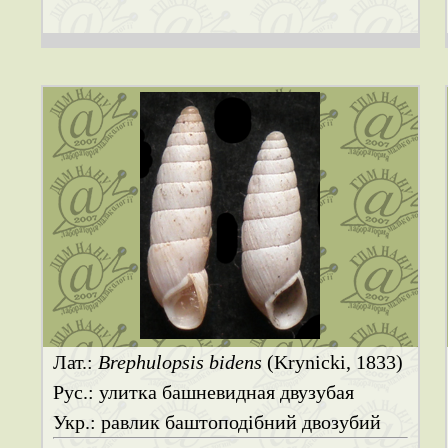
Лат.:
Brephulopsis bidens
(Krynicki, 1833)
Рус.: улитка башневидная двузубая
Укр.: равлик баштоподібний двозубий