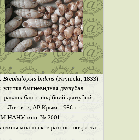
.:
Brephulopsis bidens
(Krynicki, 1833)
.: улитка башневидная двузубая
.: равлик баштоподібний двозубий
 с. Лозовое, АР Крым, 1986 г.
М НАНУ, инв. № 2001
ковины моллюсков разного возраста.