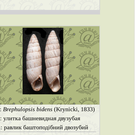
.:
Brephulopsis bidens
(Krynicki, 1833)
.: улитка башневидная двузубая
.: равлик баштоподібний двозубий