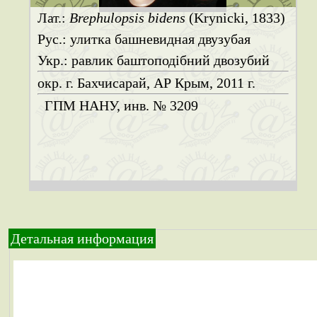
Лат.:
Brephulopsis bidens
(Krynicki, 1833)
Рус.: улитка башневидная двузубая
Укр.: равлик баштоподібний двозубий
окр. г. Бахчисарай, АР Крым, 2011 г.
ГПМ НАНУ, инв. № 3209
Детальная информация