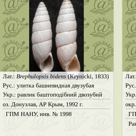
Лат.:
Brephulopsis bidens
(Krynicki, 1833)
Лат
Рус.: улитка башневидная двузубая
Рус
Укр.: равлик баштоподібний двозубий
Укр
оз. Донузлав, АР Крым, 1992 г.
окр.
ГПМ НАНУ, инв. № 1998
ГП
Ра