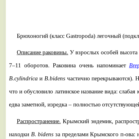
Брюхоногий (класс Gastropoda) легочный (подкл
Описание раковины.
У взрослых особей высота р
7–11 оборотов. Раковина очень напоминает
Bre
B.cylindrica
и
B.bidens
частично перекрываются). На
что и обусловило латинское название вида: слабая
едва заметной, изредка – полностью отсутствующе
Распространение.
Крымский эндемик, распрост
находки
B. bidens
за пределами Крымского п-ова: 