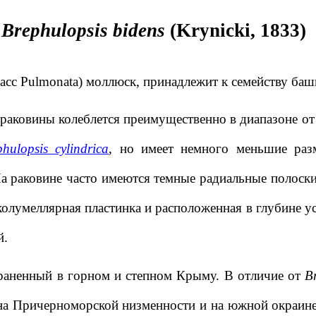
Brephulopsis bidens
(Krynicki, 1833)
асс Pulmonata) моллюск, принадлежит к семейству баш
аковины колеблется преимущественно в диапазоне от 1
phulopsis cylindrica
, но имеет немного меньшие раз
 раковине часто имеются темные радиальные полоски;
 колумеллярная пластинка и расположенная в глубине у
й.
раненный в горном и степном Крыму. В отличие от
Br
на Причерноморской низменности и на южной окраине