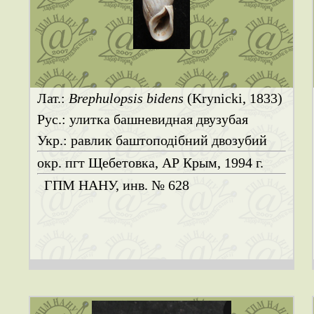
Лат.:
Brephulopsis bidens
(Krynicki, 1833)
Рус.: улитка башневидная двузубая
Укр.: равлик баштоподібний двозубий
окр. пгт Щебетовка, АР Крым, 1994 г.
ГПМ НАНУ, инв. № 628