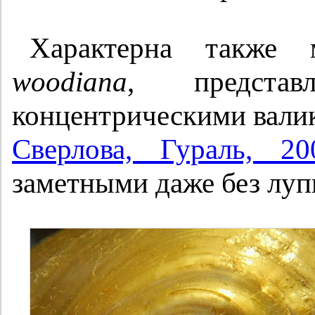
Характерна также 
woodiana
, представ
концентрическими вал
Сверлова, Гураль, 20
заметными даже без луп