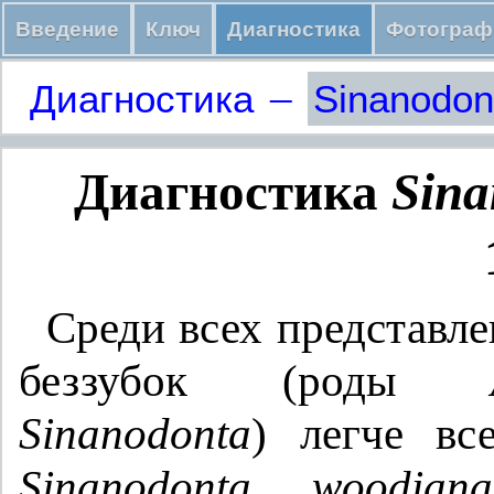
Введение
Ключ
Диагностика
Фотограф
–
Диагностика
Sinanodon
Диагностика
Sina
Среди всех представл
беззубок (роды
Sinanodonta
) легче вс
Sinanodonta woodiana