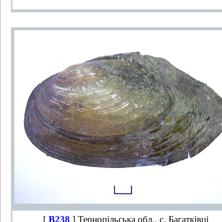
[
B238
] Тернопільська обл., с. Багатківці