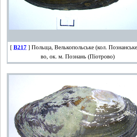
[
B217
] Польща, Велькопольське (кол. Познанське
во, ок. м. Познань (Піотрово)