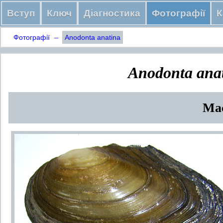
Вступ
Ключ
Діагностика
Фотографії
К
–
Фотографії
Anodonta anatina
Anodonta ana
Мас