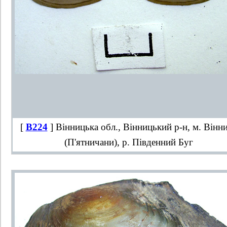
[
B224
] Вінницька обл., Вінницький р-н, м. Вінн
(П'ятничани), р. Південний Буг