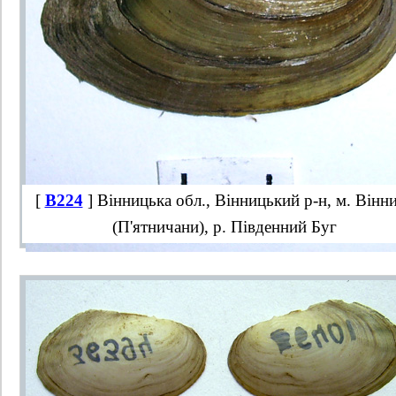
[
B224
] Вінницька обл., Вінницький р-н, м. Вінн
(П'ятничани), р. Південний Буг