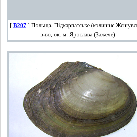
[
B207
] Польща, Підкарпатське (колишнє Жешувс
в-во, ок. м. Ярослава (Зажече)