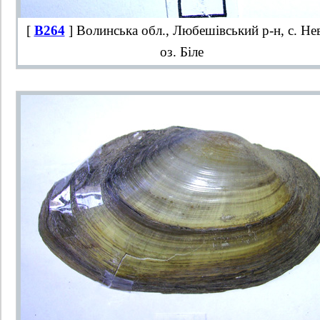
[
B264
] Волинська обл., Любешівський р-н, с. Нев
оз. Біле