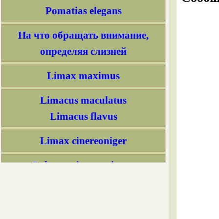
Pomatias elegans
На что обращать внимание,
определяя слизней
Limax maximus
Limacus maculatus
Limacus flavus
Limax cinereoniger
Lehmannia marginata
Malacolimax tenellus
Bielzia coerulans