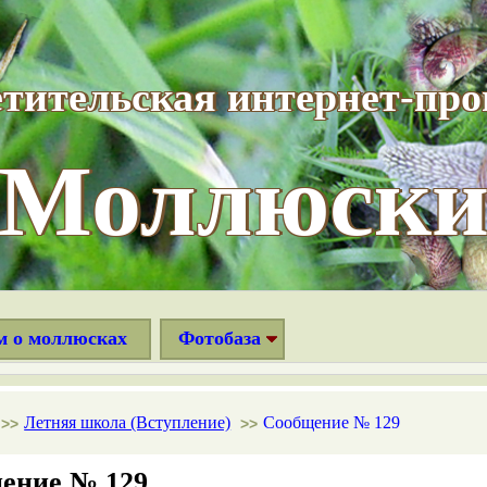
тительская интернет-пр
“Моллюски
м о моллюсках
Фотобаза
Летняя школа (Вступление)
Сообщение № 129
>>
>>
ение № 129