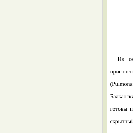
Семейство полевых
слизней – Agriolimacidae
Krynickillus melanocephalus
Deroceras caucasicum
Из се
Boettgerilla pallens
приспосо
Как отличить дорожных слизней
(Pulmona
(Arionidae) от представителей
Балканск
других семейств
готовы п
Крупные виды рода Arion: Arion
скрытный
lusitanicus и Arion rufus