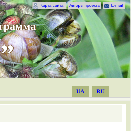
Карта сайта
Авторы проекта
E-mail
ограмма
”
UA
RU