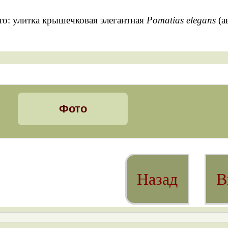
то: улитка крышечковая элегантная
Pomatias elegans
(а
Фото
Назад
В