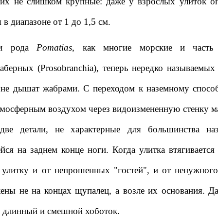
 их не слишком крупные: даже у взрослых улиток 
 в диапазоне от 1 до 1,5 см.
ки рода
Pomatias
, как многие морские и часть 
аберных (Prosobranchia), теперь нередко называемых 
 не дышат жабрами. С переходом к наземному спосо
мосферным воздухом через видоизмененную стенку ма
две детали, не характерные для большинства на
йся на заднем конце ноги. Когда улитка втягивается
улитку и от непрошенных "гостей", и от ненужного 
ены не на концах щупалец, а возле их основания. Да
 длинный и смешной хоботок.