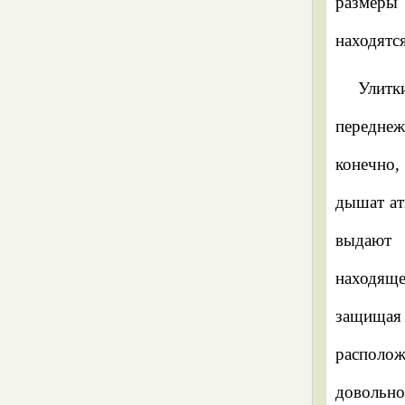
размеры
Arion subfuscus
находятся
Arion fasciatus
Улит
Arion distinctus
переднеж
Arion circumscriptus
конечно,
Заключение
дышат ат
выдают 
находяще
защищая 
располож
довольно