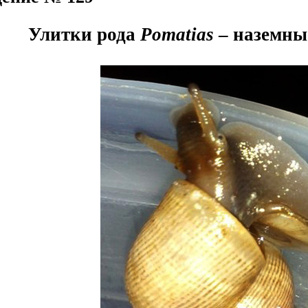
Улитки рода
Pomatias
– наземны