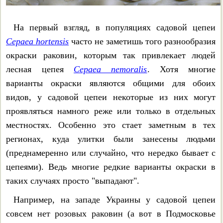
Monachoides vicina
На первый взгляд, в популяциях садовой цепеи
Stenomphalia ravergiensis
Cepaea hortensis
часто не заметишь того разнообразия
Faustina faustina
окраски раковин, которым так привлекает людей
лесная цепея
Cepaea nemoralis
. Хотя многие
Степные улитки с белой или
варианты окраски являются общими для обоих
полосатой раковиной
видов, у садовой цепеи некоторые из них могут
проявляться намного реже или только в отдельных
Семейство блестящих
местностях. Особенно это стает заметным в тех
улиток – Zonitidae
регионах, куда улитки были занесены людьми
(преднамеренно или случайно, что нередко бывает с
Zonitoides nitidus
цепеями). Ведь многие редкие варианты окраски в
таких случаях просто "выпадают".
Discus rotundatus
Например, на западе Украины у садовой цепеи
Discus perspectivus
совсем нет розовых раковин (а вот в Подмосковье