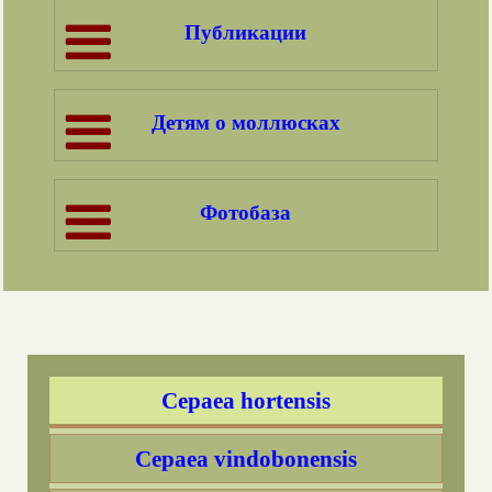
Публикации
Кто такие кавказотахеи
Caucasotachea?
Детям о моллюсках
Cryptomphalus aspersa
Eobania vermiculata
Фотобаза
Ох уж эти цепеи!
Cepaea nemoralis
Нижняя полоса и определение цепей
Cepaea hortensis
Cepaea vindobonensis