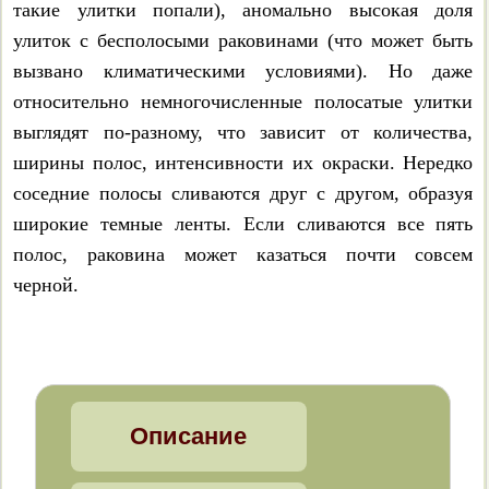
такие улитки попали), аномально высокая доля
Discus ruderatus
улиток с бесполосыми раковинами (что может быть
вызвано климатическими условиями). Но даже
Chondrula tridens
относительно немногочисленные полосатые улитки
выглядят по-разному, что зависит от количества,
Chondrula microtragus
ширины полос, интенсивности их окраски. Нередко
Chondrula bielzi
соседние полосы сливаются друг с другом, образуя
широкие темные ленты. Если сливаются все пять
Ena montana
полос, раковина может казаться почти совсем
черной.
Merdigera obscura
Peristoma rupestre
Peristoma merduenianum
Описание
Thoanteus gibber