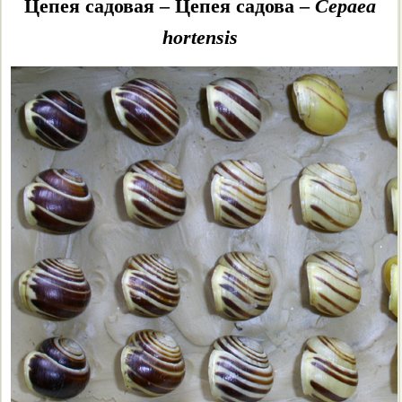
Monacha cartusiana
Цепея садовая – Цепея садова –
Cepaea
hortensis
Euomphalia strigella
Pseudotrichia rubiginosa
Trochulus hispidus
Trochulus villosulus
Plicuteria lubomirskii
Isognomostoma isognomostomum
Perforatella bidentata
Perforatella dibothrion