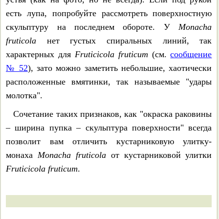
есть лупа, попробуйте рассмотреть поверхностную
Chondrula tridens
скульптуру на последнем обороте. У
Monacha
fruticola
нет густых спиральных линий, так
Chondrula microtragus
характерных для
Fruticicola fruticum
(см.
сообщение
Chondrula bielzi
№ 52
), зато можно заметить небольшие, хаотически
расположенные вмятинки, так называемые "удары
Ena montana
молотка".
Сочетание таких признаков, как "окраска раковины
Merdigera obscura
– ширина пупка – скульптура поверхности" всегда
Peristoma rupestre
позволит вам отличить кустарниковую улитку-
монаха
Monacha fruticola
от кустарниковой улитки
Peristoma merduenianum
Fruticicola fruticum
.
Thoanteus gibber
Brephulopsis cylindrica