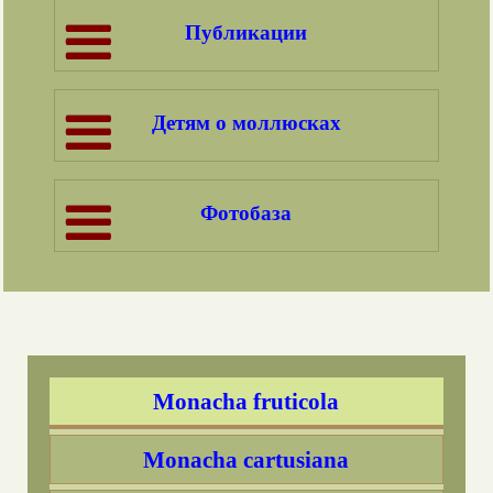
Публикации
Откуда “пришли” цепеи?
Цепеи и полиморфизм окраски
Детям о моллюсках
раковины
Drobacia banatica
Фотобаза
Arianta arbustorum
Arianta petrii
Fruticicola fruticum
Monacha fruticola
Monacha cartusiana