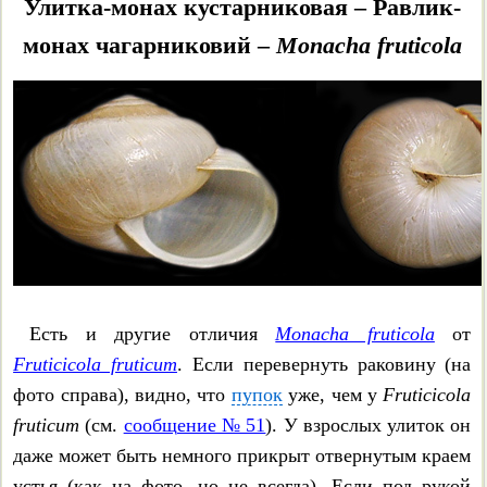
Улитка-монах кустарниковая – Равлик-
Stenomphalia ravergiensis
монах чагарниковий –
Monacha fruticola
Faustina faustina
Степные улитки с белой или
полосатой раковиной
Семейство блестящих
улиток – Zonitidae
Zonitoides nitidus
Есть и другие отличия
Monacha fruticola
от
Fruticicola fruticum
. Если перевернуть раковину (на
Discus rotundatus
фото справа), видно, что
пупок
уже, чем у
Fruticicola
Discus perspectivus
fruticum
(см.
сообщение № 51
). У взрослых улиток он
даже может быть немного прикрыт отвернутым краем
Discus ruderatus
устья (как на фото, но не всегда). Если под рукой