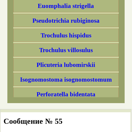
Euomphalia strigella
Pseudotrichia rubiginosa
Trochulus hispidus
Trochulus villosulus
Plicuteria lubomirskii
Isognomostoma isognomostomum
Perforatella bidentata
Perforatella dibothrion
Сообщение № 55
Monachoides vicina