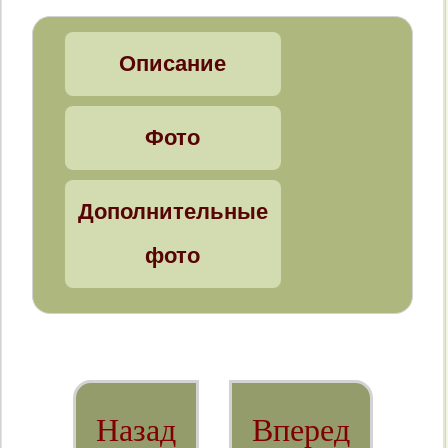
Brephulopsis bidens
Описание
Clausiliidae
Фото
Cochlodina laminata
Succinea putris
Дополнительные
Улитки рода Pomatias
фото
Pomatias rivulare
Pomatias elegans
На что обращать внимание,
Назад
Вперед
определяя слизней