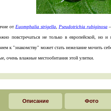
ичие от
Euomphalia strigella
,
Pseudotrichia rubiginosa
–
жно повстречаться не только в европейской, но и
вием к "знакомству" может стать нежелание мочить себ
ые, очень влажные местообитания этой улитки.
Описание
Фото