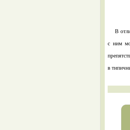
полосатой раковиной
Семейство блестящих
улиток – Zonitidae
В отл
Zonitoides nitidus
с ним мо
Discus rotundatus
препятст
в типичн
Discus perspectivus
Discus ruderatus
Chondrula tridens
Chondrula microtragus
Chondrula bielzi