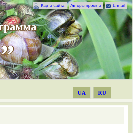
Карта сайта
Авторы проекта
E-mail
ограмма
”
UA
RU