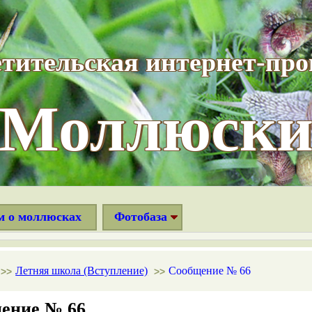
тительская интернет-пр
“Моллюски
м о моллюсках
Фотобаза
Летняя школа (Вступление)
Сообщение № 66
>>
>>
ение № 66