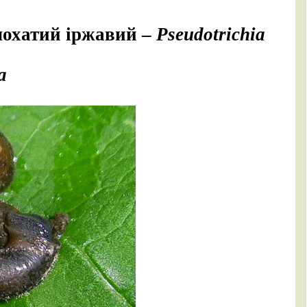
лохатий іржавий –
Pseudotrichia
a