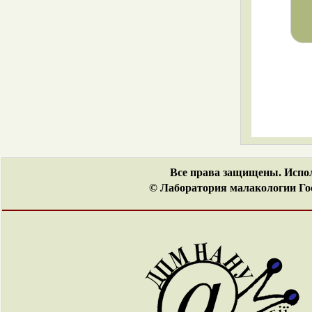
Ena montana
Merdigera obscura
Peristoma rupestre
Peristoma merduenianum
Thoanteus gibber
Все права защищены. Испол
© Лаборатория малакологии Гос
Brephulopsis cylindrica
Brephulopsis bidens
Clausiliidae
Cochlodina laminata