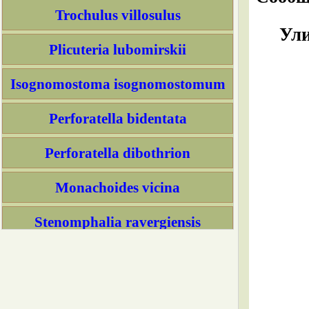
Trochulus villosulus
Ули
Plicuteria lubomirskii
Isognomostoma isognomostomum
Perforatella bidentata
Perforatella dibothrion
Monachoides vicina
Stenomphalia ravergiensis
Faustina faustina
Степные улитки с белой или