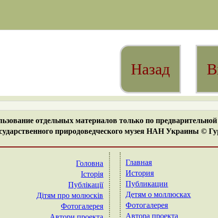
Назад
В
ьзование отдельных материалов только по предварительной 
ударственного природоведческого музея НАН Украины © Гур
Главная
Головна
История
Історія
Публикации
Публікації
Детям о моллюсках
Дітям про молюсків
Фотогалерея
Фотогалерея
Автора проекта
Автори проекта