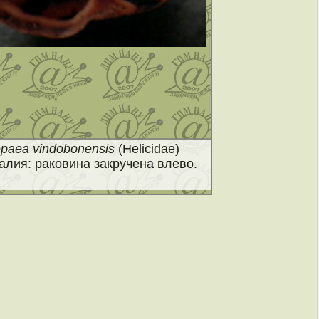
paea vindobonensis
(Helicidae)
лия: раковина закручена влево.