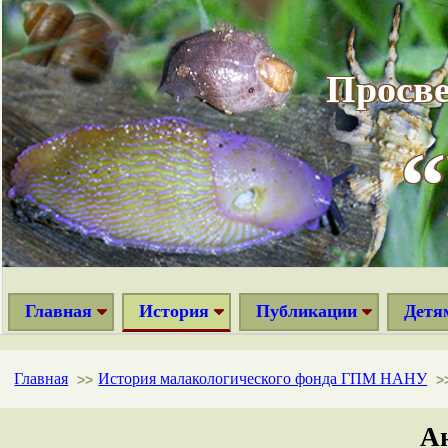
Просве
Главная
История
Публикации
Детя
Главная
История малакологического фонда ГПМ НАНУ
>>
>
А