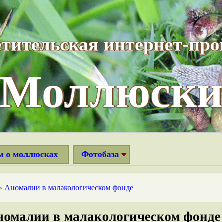
тительская интернет-пр
“Моллюски
м о моллюсках
Фотобаза
Аномалии в малакологическом фонде
>
номалии в малакологическом фонде