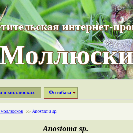
тительская интернет-пр
“Моллюски
м о моллюсках
Фотобаза
х моллюсков
Anostoma sp.
>>
Anostoma sp.