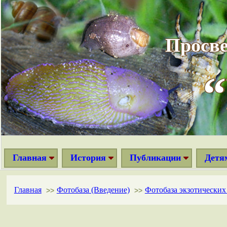
Просве
Главная
История
Публикации
Детя
Главная
Фотобаза (Введение)
Фотобаза экзотически
>>
>>