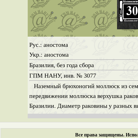
Рус.: аностома
Укр.: аностома
Бразилия, без года сбора
ГПМ НАНУ, инв. № 3077
Наземный брюхоногий моллюск из семей
передвижении моллюска верхушка ракови
Бразилии. Диаметр раковины у разных ви
Все права защищены. Испол