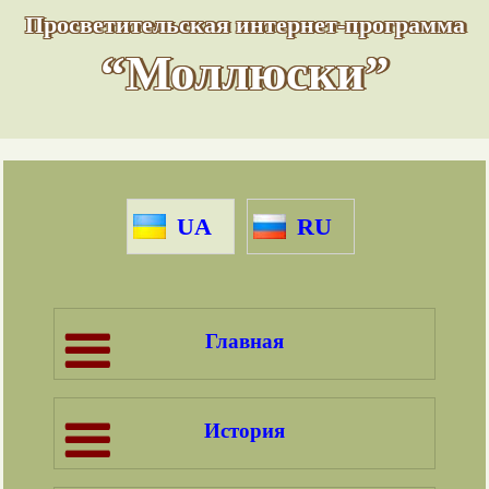
Просветительская интернет-программа
“Моллюски”
UA
RU
Главная
История