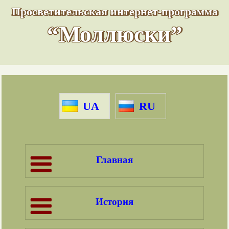
Просветительская интернет-программа
“Моллюски”
UA
RU
Главная
История