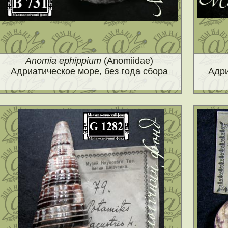
Anomia ephippium
(Anomiidae)
Адриатическое море, без года сбора
Адри