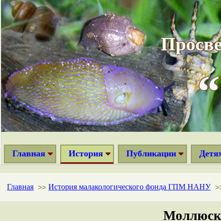
Просве
Главная
История
Публикации
Детя
Главная
История малакологического фонда ГПМ НАНУ
>>
>
Моллюски