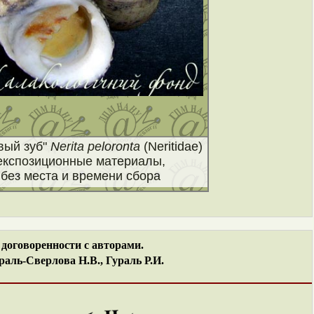
вый зуб"
Nerita peloronta
(Neritidae)
експозиционные материалы,
без места и времени сбора
договоренности с авторами.
аль-Сверлова Н.В., Гураль Р.И.