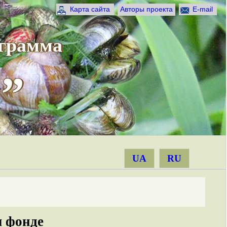
Карта сайта
Авторы проекта
E-mail
ограмма
”
UA
RU
 фонде