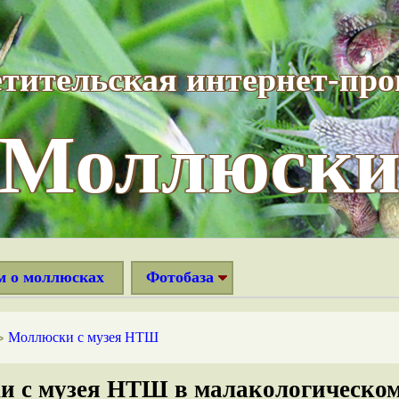
тительская интернет-пр
“Моллюски
м о моллюсках
Фотобаза
Моллюски с музея НТШ
>
 с музея НТШ в малакологическом