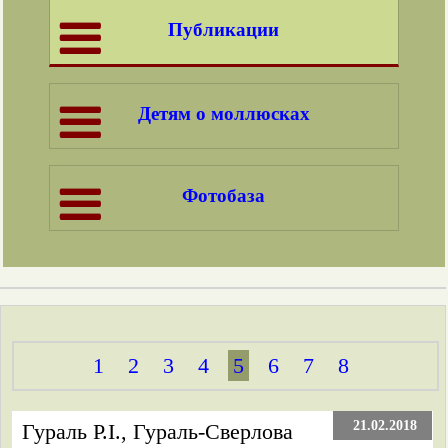
Публикации
Детям о моллюсках
Фотобаза
1
2
3
4
5
6
7
8
21.02.2018
Гураль Р.І., Гураль-Сверлова