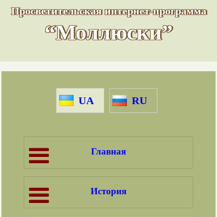
Просветительская интернет-программа
“Моллюски”
UA
RU
Главная
История