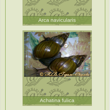
Arca navicularis
Achatina fulica