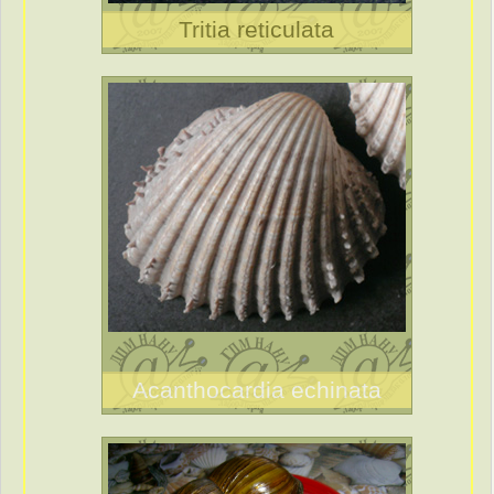
Tritia reticulata
Acanthocardia echinata