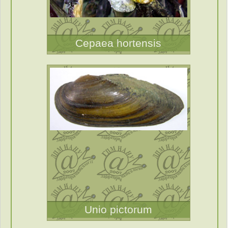
Cepaea hortensis
Unio pictorum