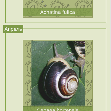
Achatina fulica
Апрель
Cepaea hortensis