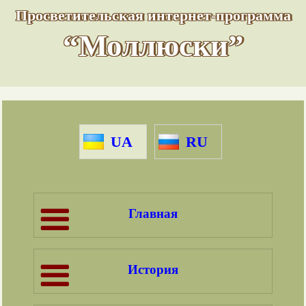
Просветительская интернет-программа
“Моллюски”
UA
RU
Главная
История