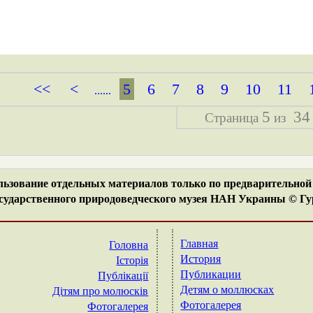
<<
<
5
6
7
8
9
10
11
......
5
34
Страница
из
ьзование отдельных материалов только по предварительной 
ударственного природоведческого музея НАН Украины © Гур
Главная
Головна
История
Історія
Публикации
Публікації
Детям о моллюсках
Дітям про молюсків
Фотогалерея
Фотогалерея