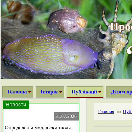
Про
Головна
Історія
Публікації
Дітям п
Новости
Главная
Пуб
>>
31.07.2026
Определены моллюски июля.