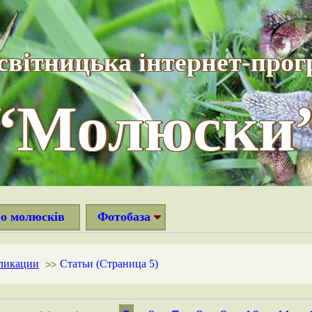
світницька інтернет-прог
“Молюски
ро молюсків
Фотобаза
ликации
Статьи (Страница 5)
>>