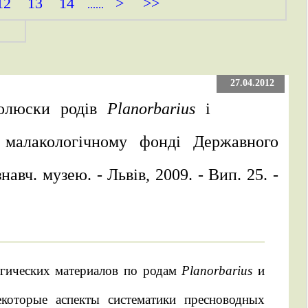
12
13
14
>
>>
......
27.04.2012
 молюски родів
Planorbarius
і
у малакологічному фонді Державного
авч. музею. - Львів, 2009. - Вип. 25. -
огических материалов по родам
Planorbarius
и
екоторые аспекты систематики пресноводных