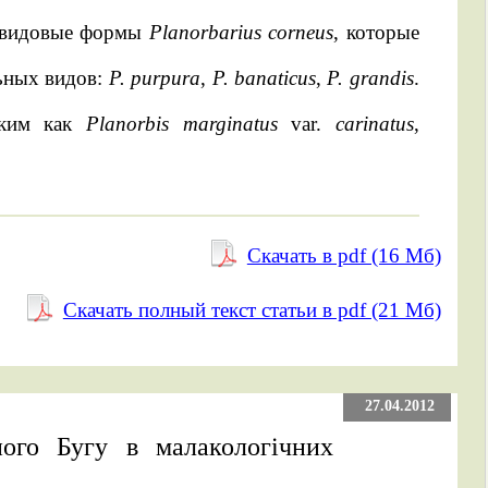
ривидовые формы
Planorbarius corneus
, которые
льных видов:
P. purpura
,
P. banaticus
,
P. grandis
.
вским как
Planorbis marginatus
var.
carinatus
,
Скачать в pdf (16 Mб)
Скачать полный текст статьи в pdf (21 Mб)
27.04.2012
ного Бугу в малакологічних