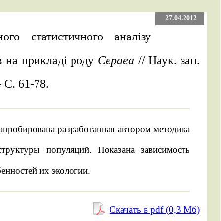
27.04.2012
ого статистичного аналізу
в на прикладі роду
Cepaea
// Наук. зап.
 С. 61-78.
апробирована разработанная автором методика
структуры популяций. Показана зависимость
енностей их экологии.
Скачать в pdf (0,3 Mб)