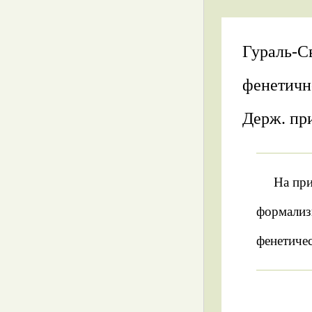
Гураль-С
фенетичн
Держ. при
На при
формализ
фенетичес