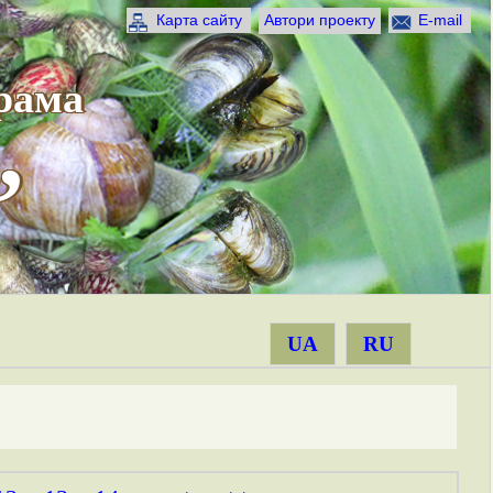
Карта сайту
Автори проекту
E-mail
рама
”
UA
RU