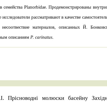
в семейства Planorbidae. Продемонстрированы внут
 исследователи рассматривают в качестве самостояте
 несоотвествие материалов, описанных Й. Бонко
ным описаниям
P. carinatus
.
.І. Прісноводні молюски басейну Захід