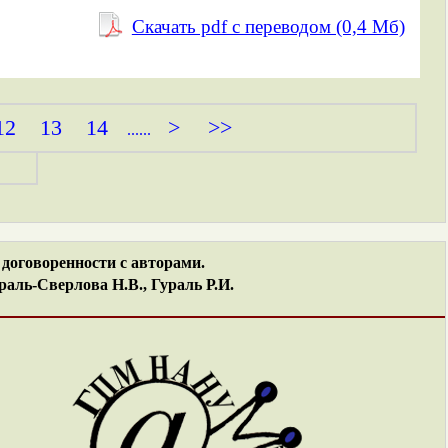
Скачать pdf с переводом (0,4 Mб)
12
13
14
>
>>
......
договоренности с авторами.
аль-Сверлова Н.В., Гураль Р.И.