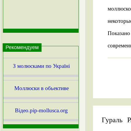
моллюско
некоторые
Показано
современ
Рекомендуем
З молюсками по Україні
Моллюски в обьективе
Вiдео.pip-mollusca.org
Гураль Р