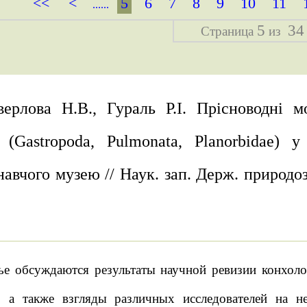
<<
<
5
6
7
8
9
10
11
......
5
34
Страница
из
верлова Н.В., Гураль Р.І. Прісноводні
(Gastropoda, Pulmonata, Planorbidae) 
авчого музею // Наук. зап. Держ. природозн
тье обсуждаются результаты научной ревизии конхол
, а также взгляды различных исследователей на н