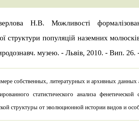
верлова Н.В. Можливості формалізован
ої структури популяцій наземних молюскі
родознавч. музею. - Львів, 2010. - Вип. 26. -
мере собственных, литературных и архивных данных 
ированного статистического анализа фенетической 
кой структуры от эволюционной истории видов и особ