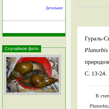
Детальнее
Гураль-С
Случайное фото
Planorbis
природозн
С. 13-24.
В ста
Planorbis