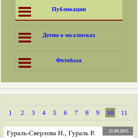
Публикации
Детям о моллюсках
Фотобаза
1
2
3
4
5
6
7
8
9
10
11
21.09.2015
Гураль-Сверлова Н., Гураль Р.