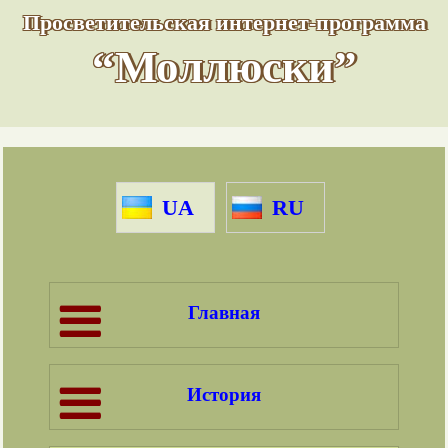
Просветительская интернет-программа
“Моллюски”
UA
RU
Главная
История