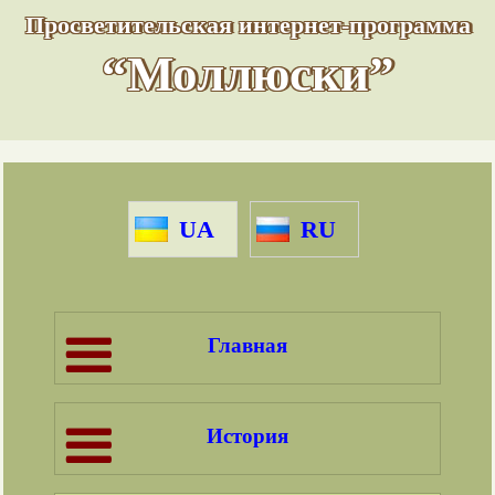
Просветительская интернет-программа
“Моллюски”
UA
RU
Главная
История