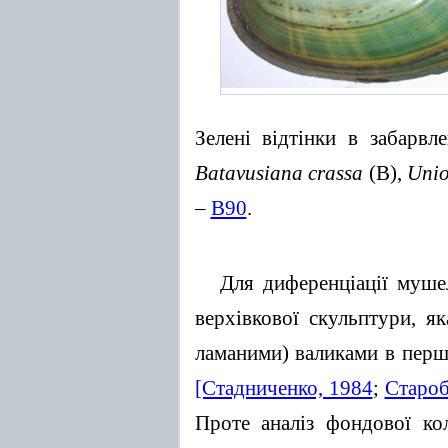
Зелені відтінки в забарв
Batavusiana crassa
(B),
Unio
–
B90
.
Для диференціації муш
верхівкової скульптури, 
ламаними) валиками в перш
[Стадниченко, 1984
;
Староб
Проте аналіз фондової к