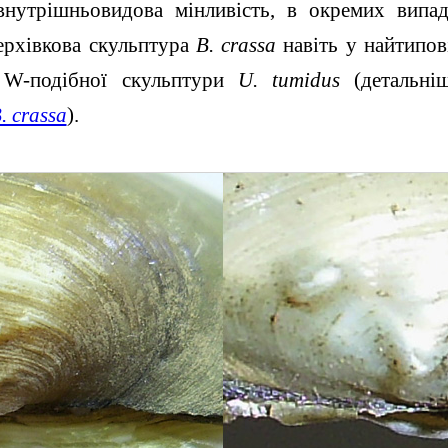
внутрішньовидова мінливість, в окремих випа
ерхівкова скульптура
B. crassa
навіть у найтипов
 W-подібної скульптури
U. tumidus
(детальніш
. crassa
).