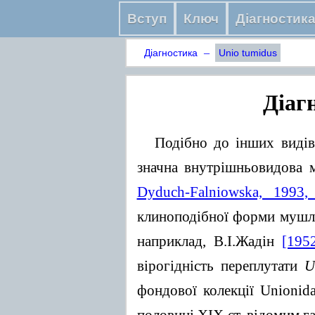
Вступ
Ключ
Діагностик
–
Діагностика
Unio tumidus
Діаг
Подібно до інших видів
значна внутрішньовидова 
Dyduch-Falniowska, 1993,
клиноподібної форми мушлі 
наприклад, В.І.Жадін
[195
вірогідність переплутати
U
фондової колекції Unioni
половині XIX ст. відомим 