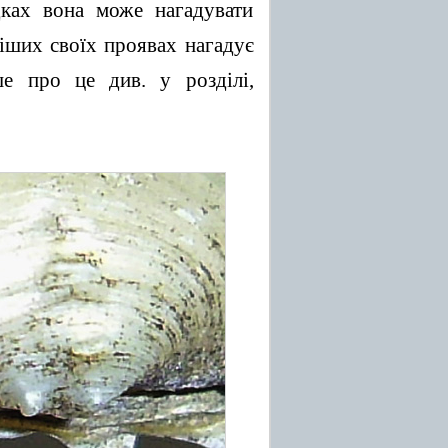
дках вона може нагадувати
іших своїх проявах нагадує
е про це див. у розділі,