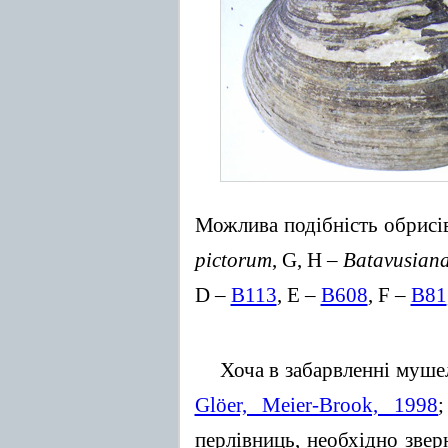
Можлива подібність обрисі
pictorum
, G, H –
Batavusiana
D –
B113
, E –
B608
, F –
B81
Хоча в забарвленні муш
Glöer, Meier-Brook, 1998
перлівниць, необхідно звер