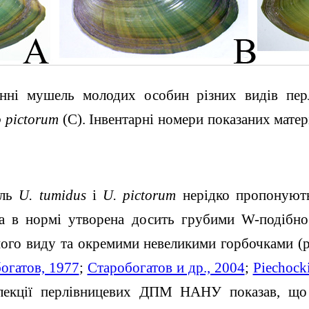
ленні мушель молодих особин різних видів пе
 pictorum
(C). Інвентарні номери показаних матер
ель
U. tumidus
і
U. pictorum
нерідко пропонують
яка в нормі утворена досить грубими W-подібно
ого виду та окремими невеликими горбочками (р
огатов, 1977
;
Старобогатов и др., 2004
;
Piechock
олекції перлівницевих ДПМ НАНУ показав, що 