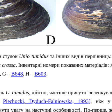
в стулок
Unio tumidus
та інших видів перлівниць
 crassa
. Інвентарні номери показаних матеріалів:
, G –
B648
, H –
B603
.
ель
U. tumidus
, дійсно, частіше присутні зеленкува
;
Piechocki, Dyduch-Falniowska, 1993]
, ніж у
нути увагу на наступні особливості. По-перше, 