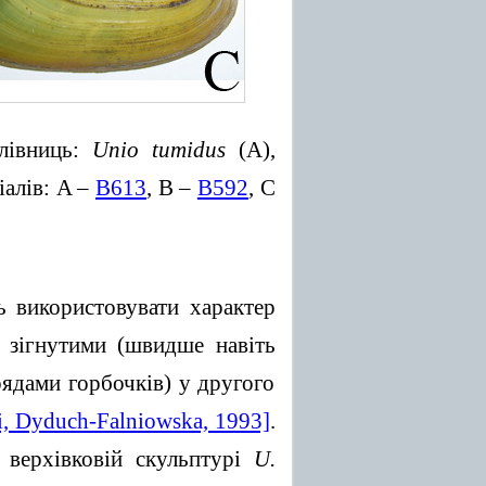
рлівниць:
Unio tumidus
(A),
іалів: A –
B613
, B –
B592
, C
 використовувати характер
 зігнутими (швидше навіть
ядами горбочків) у другого
i, Dyduch-Falniowska, 1993]
.
верхівковій скульптурі
U.