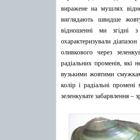
виражене на мушлях відно
виглядають швидше жовту
відношенні ми згідні 
охарактеризували діапазон
оливкового через зеленку
радіальних променів, які 
вузькими жовтими смужкам
колір і радіальні промен
зеленкувате забарвлення – 