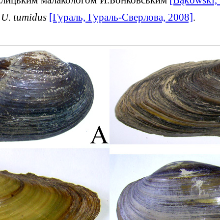
ь
U. tumidus
[Гураль, Гураль-Сверлова, 2008]
.