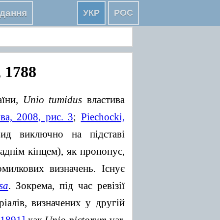
дання
УКР
РОС
, 1788
аїни,
Unio tumidus
властива
ва, 2008, рис. 3
;
Piechocki,
ид виключно на підставі
аднім кінцем), як пропонує,
милкових визначень. Існує
sa
. Зокрема, під час ревізії
алів, визначених у другій
 1891]
как
Unio pictorum
var.