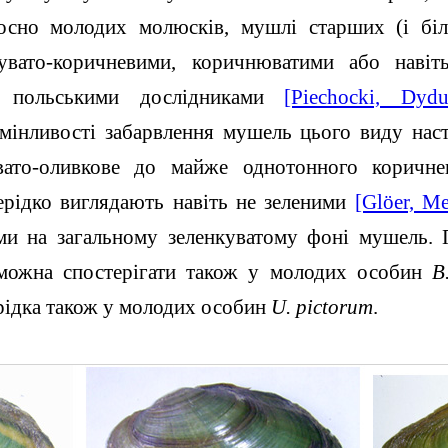
сно молодих молюсків, мушлі старших (і біл
вато-коричневими, коричнюватими або наві
з польськими дослідниками
[Piechocki, Dydu
 мінливості забарвлення мушель цього виду нас
вато-оливкове до майже однотонного коричне
нерідко виглядають навіть не зеленими
[Glöer, M
и на загальному зеленкуватому фоні мушель. П
і можна спостерігати також у молодих особин
B
зрідка також у молодих особин
U. pictorum
.