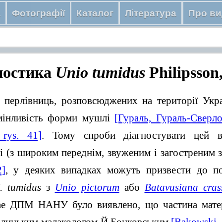
а
Фотографії
Каталог
Література
Про ви
ностика
Unio tumidus
Philipsson
 перлівниць, розповсюджених на території Укр
мінливість форми мушлі
[Гураль, Гураль-Сверло
 rys. 41]
. Тому спроби діагностувати цей в
(з широким переднім, звуженим і загостреним з
2]
, у деяких випадках можуть призвести до по
. tumidus
з
Unio pictorum
або
Batavusiana cras
dae ДПМ НАНУ було виявлено, що частина матері
галицьким малакологом Й.Бонковським
[Bąkowski,