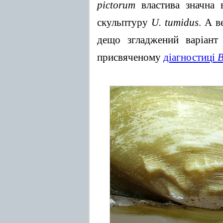
pictorum
властива значна 
скульптуру
U. tumidus
. А в
дещо згладжений варіант
присвяченому
діагностиці
B