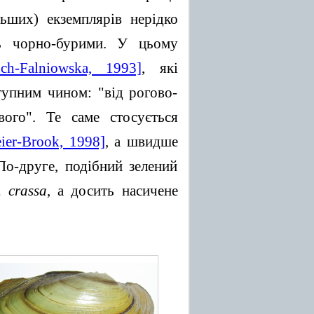
ьших) екземплярів нерідко
ть чорно-бурими. У цьому
ch-Falniowska, 1993]
, які
тупним чином: "від рогово-
вого". Те саме стосується
eier-Brook, 1998]
, а швидше
о-друге, подібний зелений
. crassa
, а досить насичене