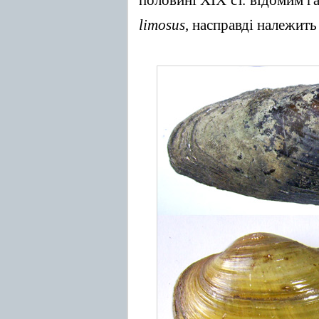
limosus
, насправді належит