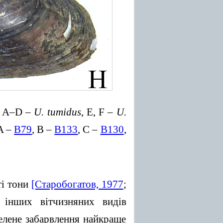
: A–D –
U. tumidus
, E, F –
U.
 A –
B79
, B –
B133
, C –
B130
,
ті тони
[Старобогатов, 1977
;
 інших вітчизняних видів
зелене забарвлення найкраще