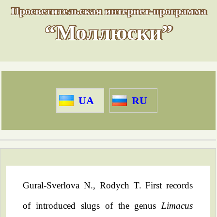
Просветительская интернет-программа
“Моллюски”
UA
RU
Gural-Sverlova N., Rodych T. First records
of introduced slugs of the genus
Limacus