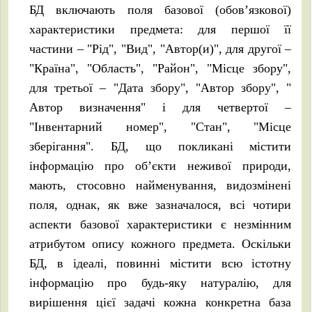
БД включають поля базової (обов’язкової)
характеристики предмета: для першої її
частини – "Рід", "Вид", "Автор(и)", для другої –
"Країна", "Область", "Район", "Місце збору",
для третьої – "Дата збору", "Автор збору", "
Автор визначення" і для четвертої –
"Інвентарний номер", "Стан", "Місце
зберігання". БД, що покликані містити
інформацію про об’єкти неживої природи,
мають, стосовно найменування, видозмінені
поля, однак, як вже зазначалося, всі чотири
аспекти базової характеристики є незмінним
атрибутом опису кожного предмета. Оскільки
БД, в ідеалі, повинні містити всю істотну
інформацію про будь-яку натуралію, для
вирішення цієї задачі кожна конкретна база