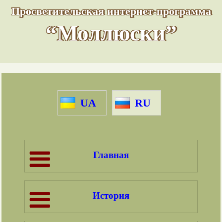
Просветительская интернет-программа
“Моллюски”
UA
RU
Главная
История