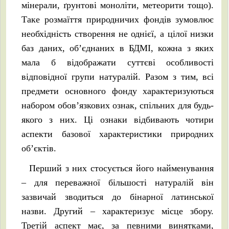
мінерали, ґрунтові моноліти, метеорити тощо).
Таке розмаїття природничих фондів зумовлює
необхідність створення не однієї, а цілої низки
баз даних, об’єднаних в БДМІ, кожна з яких
мала б відображати суттєві особливості
відповідної групи натуралій. Разом з тим, всі
предмети основного фонду характеризуються
набором обов’язкових ознак, спільних для будь-
якого з них. Ці ознаки відбивають чотири
аспекти базової характеристики природних
об’єктів.
Перший з них стосується його найменування
– для переважної більшості натуралій він
зазвичай зводиться до бінарної латинської
назви. Другий – характеризує місце збору.
Третій аспект має, за певними винятками,