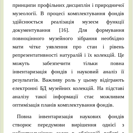
принципи профільних дисциплін і природничої
музеології. В процесі комплектування фондів
здійснюється реалізація музеєм функції
документування [16]. Для формування
повноцінного музейного зібрання необхідно
мати чітке уявлення про стан і рівень
репрезентативності натуралій і їх колекцій. Це
можуть забезпечити тільки повна
інвентаризація фондів і науковий аналіз її
результатів. Важливу роль у цьому відіграють
електронні БД музейних колекцій. На підставі
аналізу такої інформації стає можливим
оптимізація планів комплектування фондів.
Повна інвентаризація наукових фондів
створює передумови вирішення однієї з
найактуальніших задач в обліковій роботі з