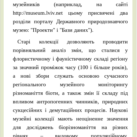
музейників (наприклад, на сайті
http://museum.lviv.net цьому присвячені два
розділи порталу Державного природознавчого
музею: "Проекти" і "Бази даних").
Старі колекції дозволяють проводити
порівняльний аналіз змін, що сталися у
флористичному і фауністичному складі регіону
за значний проміжок часу (100 і більше років),
а нові збори служать основою сучасного
регіонального музейного моніторингу
різноманіття біоти, а також змін її складу під
впливом антропогенних чинників, природних
сукцесійних і демутаційних процесів. Наукові
музейні колекції мають неоціненне значення
для досліджень біорізноманіття на різних
рівнях – видовому, популяційному,