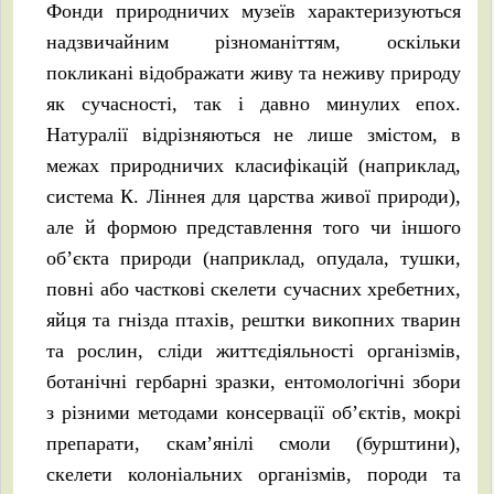
Фонди природничих музеїв характеризуються
надзвичайним різноманіттям, оскільки
покликані відображати живу та неживу природу
як сучасності, так і давно минулих епох.
Натуралії відрізняються не лише змістом, в
межах природничих класифікацій (наприклад,
система К. Ліннея для царства живої природи),
але й формою представлення того чи іншого
об’єкта природи (наприклад, опудала, тушки,
повні або часткові скелети сучасних хребетних,
яйця та гнізда птахів, рештки викопних тварин
та рослин, сліди життєдіяльності організмів,
ботанічні гербарні зразки, ентомологічні збори
з різними методами консервації об’єктів, мокрі
препарати, скам’янілі смоли (бурштини),
скелети колоніальних організмів, породи та