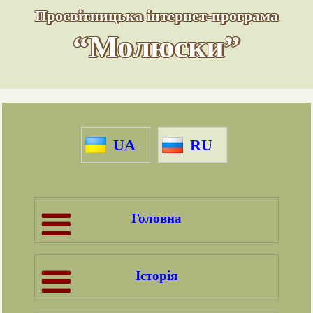
Просвітницька інтернет-програма
“Молюски”
UA
RU
Головна
Історія