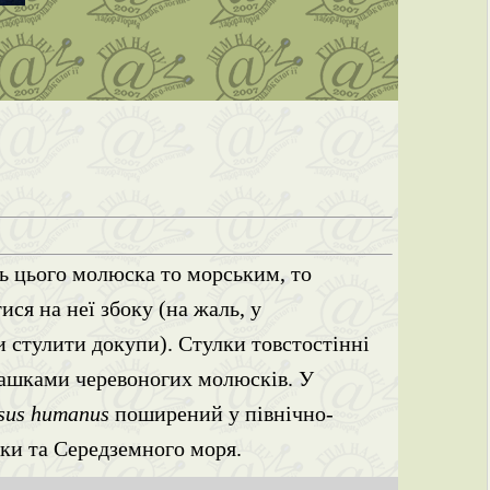
ть цього молюска то морським, то
ся на неї збоку (на жаль, у
и стулити докупи). Стулки товстостінні
репашками черевоногих молюсків. У
sus humanus
поширений у північно-
ики та Середземного моря.