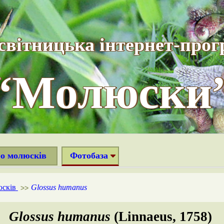
світницька інтернет-прог
“Молюски
ро молюсків
Фотобаза
юсків
Glossus humanus
>>
Glossus humanus
(Linnaeus, 1758)