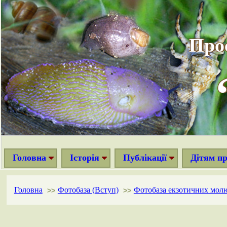
Про
Головна
Історія
Публікації
Дітям п
Головна
Фотобаза (Вступ)
Фотобаза екзотичних мол
>>
>>