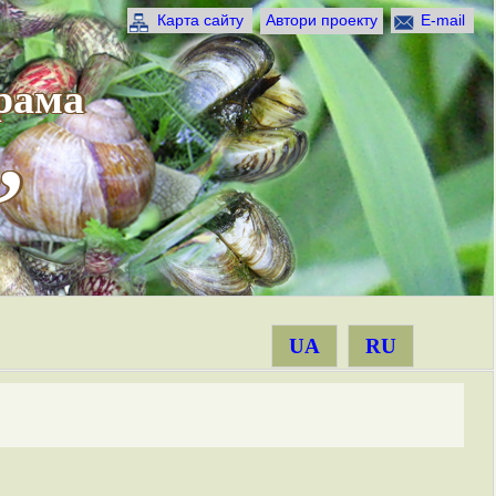
Карта сайту
Автори проекту
E-mail
рама
”
UA
RU