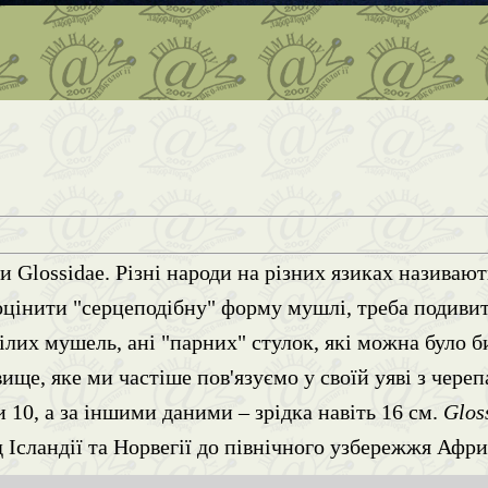
е
Glossidae. Різні народи на різних язиках називаю
цінити "серцеподібну" форму мушлі, треба подивити
ілих мушель, ані "парних" стулок, які можна було б
явище, яке ми частіше пов'язуємо у своїй уяві з че
10, а за іншими даними – зрідка навіть 16 см.
Glos
д Ісландії та Норвегії до північного узбережжя Афр