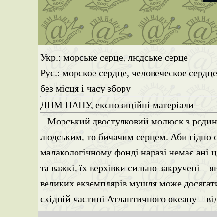
Укр.: морське серце, людське серце
Рус.: морское сердце, человеческое сердц
без місця і часу збору
ДПМ НАНУ, експозиційні матеріали
Морський двостулковий молюск з родини 
людським, то бичачим серцем. Аби гідно о
малакологічному фонді наразі немає ані ц
та важкі, їх верхівки сильно закручені – 
великих екземплярів мушля може досягати 
східній частині Атлантичного океану – ві