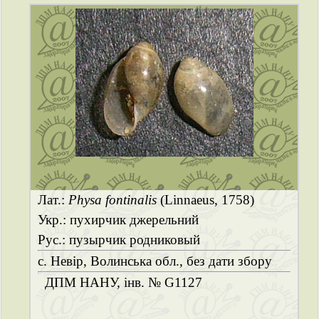
Лат.:
Physa fontinalis
(Linnaeus, 1758)
Укр.: пухирчик джерельний
Рус.: пузырчик родниковый
с. Невір, Волинська обл., без дати збору
ДПМ НАНУ, інв. № G1127