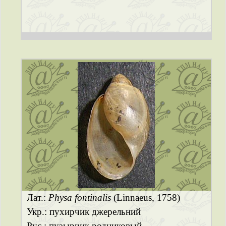
Лат.:
Physa fontinalis
(Linnaeus, 1758)
Укр.: пухирчик джерельний
Рус.: пузырчик родниковый