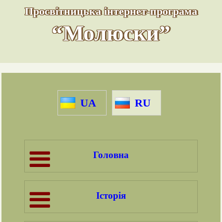
Просвітницька інтернет-програма
“Молюски”
UA
RU
Головна
Історія