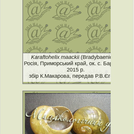
Karaftohelix maackii
(Bradybaenidae)
Росія, Приморський край, ок. с. Барабаш,
2015 р.
збір К.Макарова, передав Р.В.Єгоров