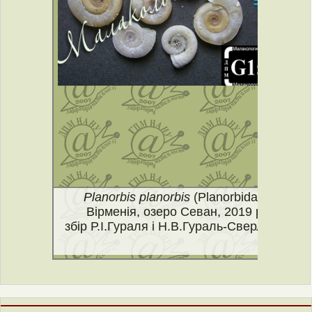
Planorbis planorbis
(Planorbidae)
Вірменія, озеро Севан, 2019 р.
збір Р.І.Гураля і Н.В.Гураль-Сверлової