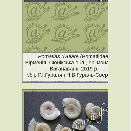
Pomatias rivulare
(Pomatiidae)
Вірменія, Сюнікська обл., ок. монастиря
Ваганаванк, 2019 р.
збір Р.І.Гураля і Н.В.Гураль-Сверлової