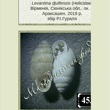
Levantina djulfensis
(Helicidae)
Вірменія, Сюнікська обл., ок. с.
Араксашен, 2019 р.
збір Р.І.Гураля