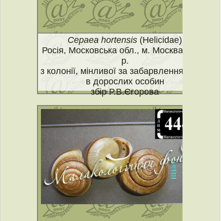
Cepaea hortensis
(Helicidae)
Росія, Московська обл., м. Москва, 2017
р.
з колонії, мінливої за забарвленням устя
в дорослих особин
збір Р.В.Єгорова