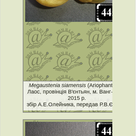
Megaustenia siamensis
(Ariophantidae)
Лаос, провінція В'єнтьян, м. Ванг-В'єнг,
2015 р.
збір А.Е.Олейника, передав Р.В.Єгоров