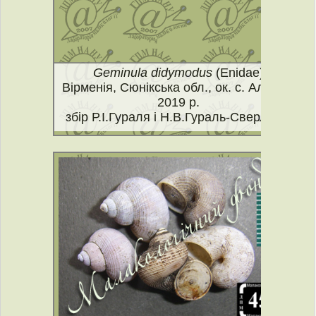
Geminula didymodus
(Enidae)
Вірменія, Сюнікська обл., ок. с. Алванк,
2019 р.
збір Р.І.Гураля і Н.В.Гураль-Сверлової