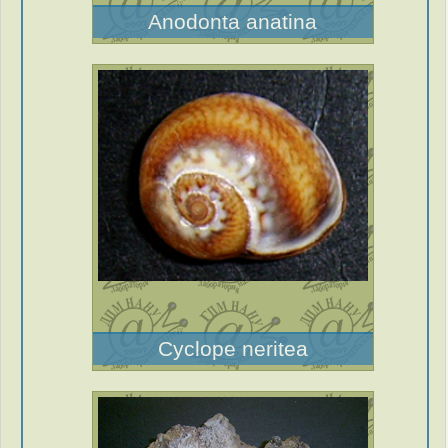
Anodonta anatina
Cyclope neritea