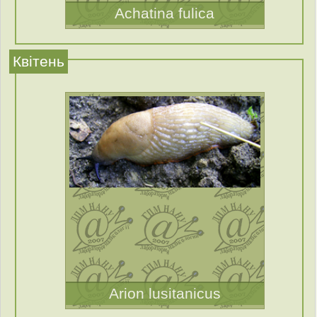
Achatina fulica
Квітень
Arion lusitanicus