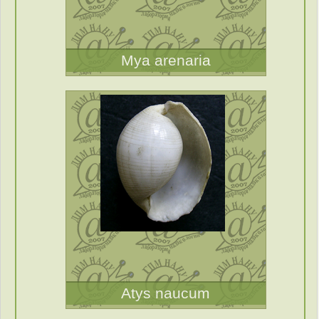
Mya arenaria
Atys naucum