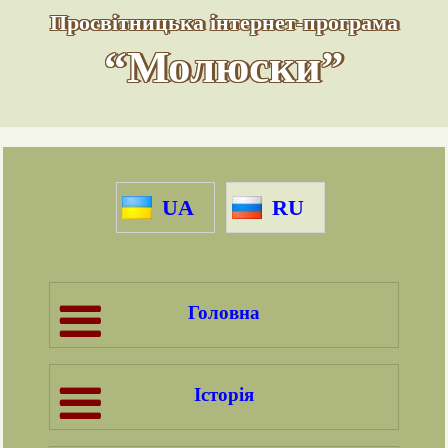
Просвітницька інтернет-програма
“Молюски”
UA
RU
Головна
Історія