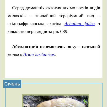
Серед домашніх екзотичних молюсків видів
молюсків – звичайний тераріумний вид –
східноафриканська ахатіна
Achatina fulica
з
кількістю переглядів за рік 689.
Абсолютний переможець року
– наземний
молюск
Arion lusitanicus
.
Січень