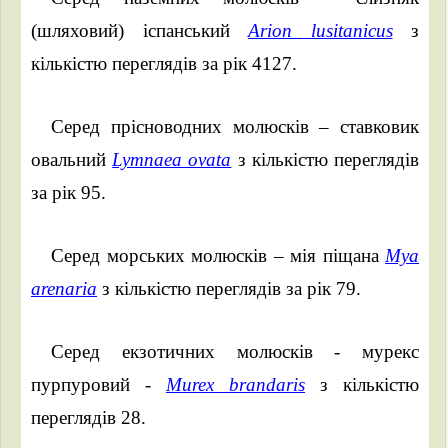
(шляховий) іспанський
Arion lusitanicus
з
кількістю переглядів за рік 4127.
Серед прісноводних молюсків – ставковик
овальний
Lymnaea ovata
з кількістю переглядів
за рік 95.
Серед морських молюсків – мія піщана
Mya
arenaria
з кількістю переглядів за рік 79.
Серед екзотичних молюсків - мурекс
пурпуровий -
Murex brandaris
з кількістю
переглядів 28.