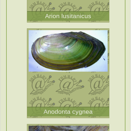
Arion lusitanicus
Anodonta cygnea