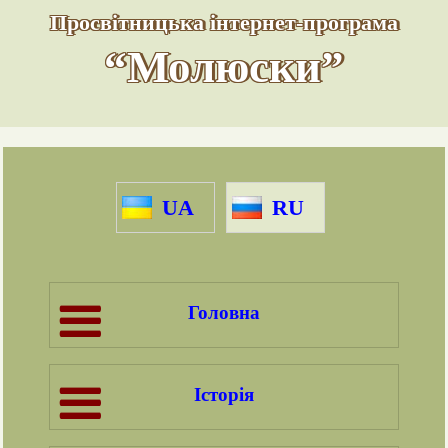
Просвітницька інтернет-програма
“Молюски”
UA
RU
Головна
Історія