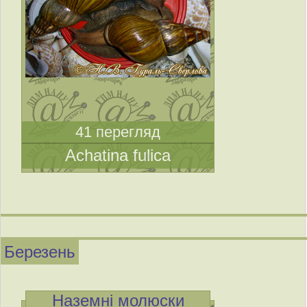
41 перегляд
Achatina fulica
Березень
Наземні молюски