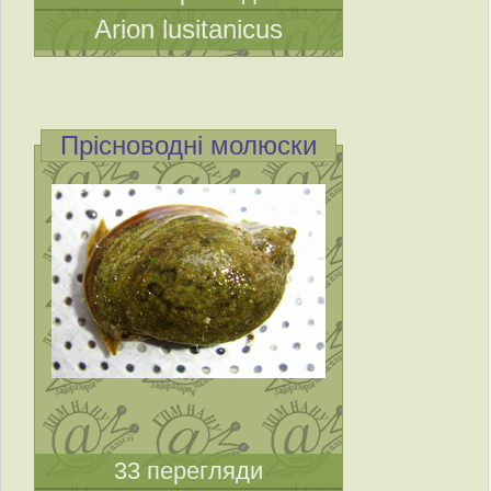
Arion lusitanicus
Прісноводні молюски
33 перегляди