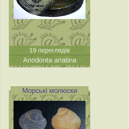
19 переглядів
Anodonta anatina
Морські молюски