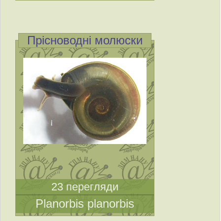
Прісноводні молюски
23 перегляди
Planorbis planorbis