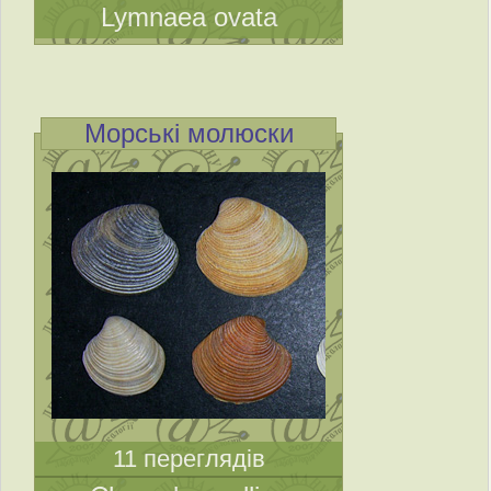
Lymnaea ovata
Морські молюски
11 переглядів