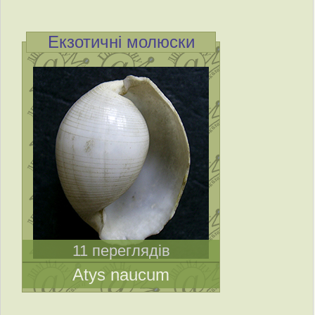
Екзотичні молюски
11 переглядів
Atys naucum