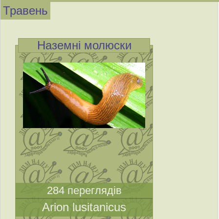
Травень
Наземні молюски
284 переглядів
Arion lusitanicus