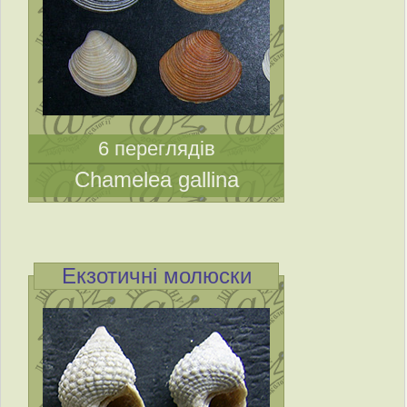
6 переглядів
Chamelea gallina
Екзотичні молюски