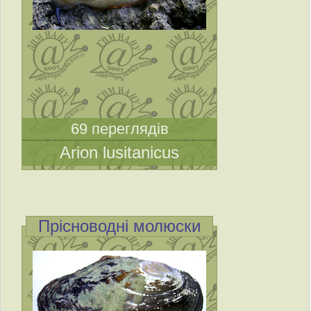
69 переглядів
Arion lusitanicus
Прісноводні молюски