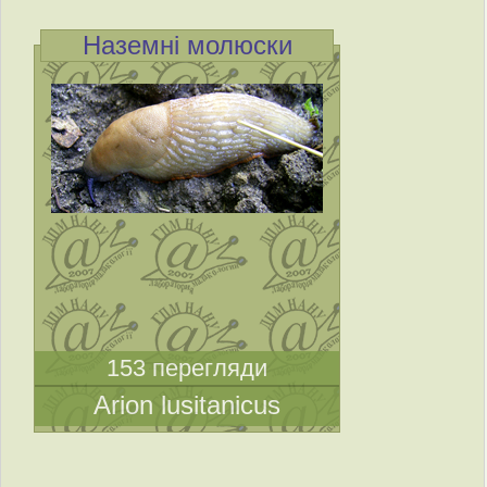
Наземні молюски
153 перегляди
Arion lusitanicus