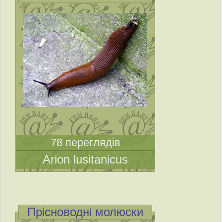
78 переглядів
Arion lusitanicus
Прісноводні молюски