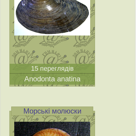
15 переглядів
Anodonta anatina
Морські молюски