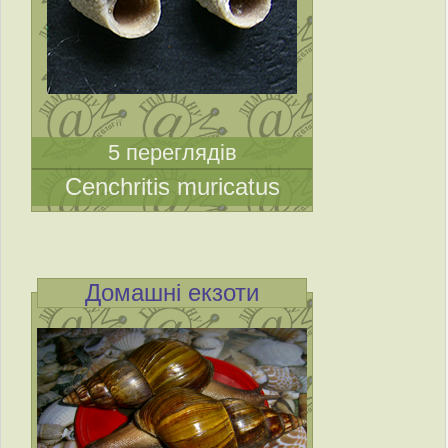
5 переглядів
Cenchritis muricatus
Домашні екзоти