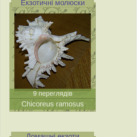
Екзотичні молюски
9 переглядів
Chicoreus ramosus
Домашні екзоти