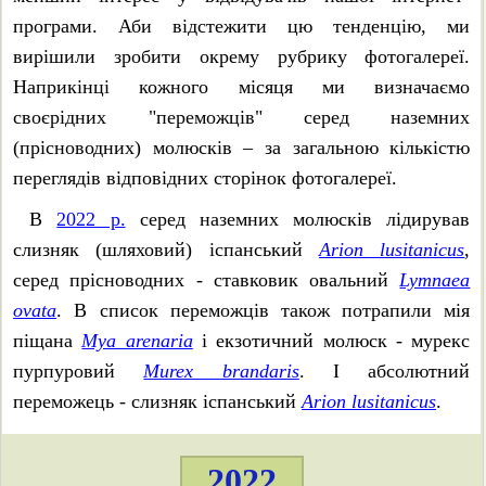
програми. Аби відстежити цю тенденцію, ми
вирішили зробити окрему рубрику фотогалереї.
Наприкінці кожного місяця ми визначаємо
своєрідних "переможців" серед наземних
(прісноводних) молюсків – за загальною кількістю
переглядів відповідних сторінок фотогалереї.
В
2022 р.
серед наземних молюсків лідирував
слизняк (шляховий) іспанський
Arion lusitanicus
,
серед прісноводних - ставковик овальний
Lymnaea
ovata
. В список переможців також потрапили мія
піщана
Mya arenaria
і екзотичний молюск - мурекс
пурпуровий
Murex brandaris
. І абсолютний
переможець - слизняк іспанський
Arion lusitanicus
.
2022