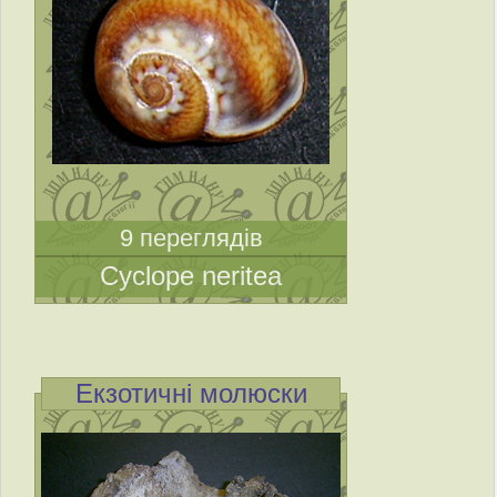
9 переглядів
Cyclope neritea
Екзотичні молюски