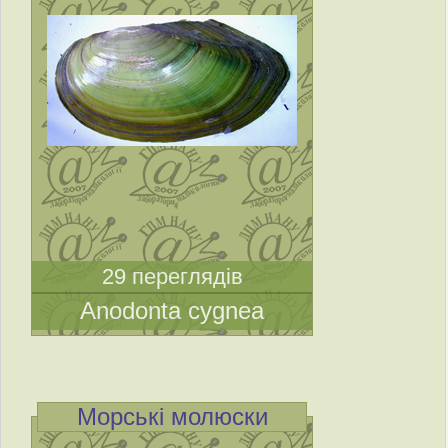
29 переглядів
Anodonta cygnea
Морські молюски