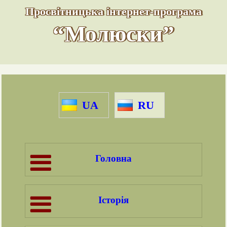
Просвітницька інтернет-програма
“Молюски”
UA
RU
Головна
Історія