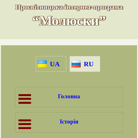
Просвітницька інтернет-програма
“Молюски”
UA
RU
Головна
Історія