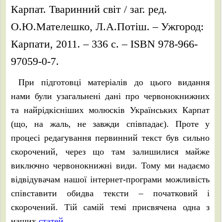
Карпат. Тваринний світ / заг. ред.
О.Ю.Мателешко, Л.А.Потіш. – Ужгород:
Карпати, 2011. – 336 с. – ISBN 978-966-
97059-0-7.
При підготовці матеріалів до цього видання
нами були узагальнені дані про червонокнижних
та найрідкісніших молюсків Українських Карпат
(що, на жаль, не завжди співпадає). Проте у
процесі редагування первинний текст був сильно
скорочений, через що там залишилися майже
виключно червонокнижні види. Тому ми надаємо
відвідувачам нашої інтернет-програми можливість
співставити обидва тексти – початковий і
скорочений. Тій самій темі присвячена одна з
наших
статей
.