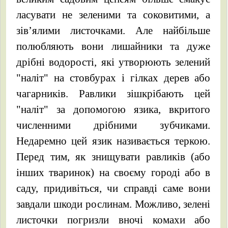
ласувати не зеленими та соковитими, а
зів’ялими листочками. Але найбільше
полюбляють вони лишайники та дуже
дрібні водорості, які утворюють зелений
"наліт" на стовбурах і гілках дерев або
чагарників. Равлики зішкрібають цей
"наліт" за допомогою язика, вкритого
численними дрібними зубчиками.
Недаремно цей язик називається теркою.
Перед тим, як знищувати равликів (або
інших тваринок) на своєму городі або в
саду, придивіться, чи справді саме вони
завдали шкоди рослинам. Можливо, зелені
листочки погризли вночі комахи або