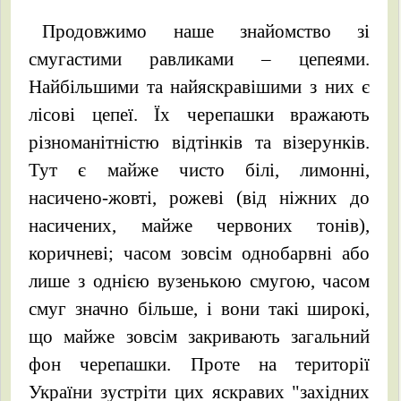
Продовжимо наше знайомство зі
смугастими равликами – цепеями.
Найбільшими та найяскравішими з них є
лісові цепеї. Їх черепашки вражають
різноманітністю відтінків та візерунків.
Тут є майже чисто білі, лимонні,
насичено-жовті, рожеві (від ніжних до
насичених, майже червоних тонів),
коричневі; часом зовсім однобарвні або
лише з однією вузенькою смугою, часом
смуг значно більше, і вони такі широкі,
що майже зовсім закривають загальний
фон черепашки. Проте на території
України зустріти цих яскравих "західних