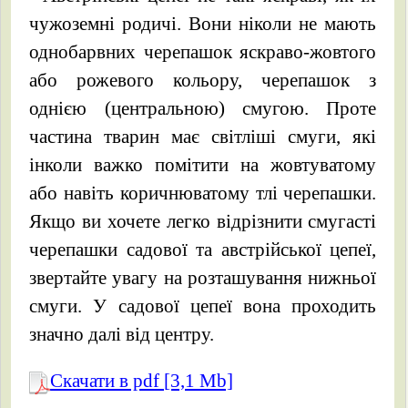
чужоземні родичі. Вони ніколи не мають
однобарвних черепашок яскраво-жовтого
або рожевого кольору, черепашок з
однією (центральною) смугою. Проте
частина тварин має світліші смуги, які
інколи важко помітити на жовтуватому
або навіть коричнюватому тлі черепашки.
Якщо ви хочете легко відрізнити смугасті
черепашки садової та австрійської цепеї,
звертайте увагу на розташування нижньої
смуги. У садової цепеї вона проходить
значно далі від центру.
Скачати в pdf [3,1 Mb]