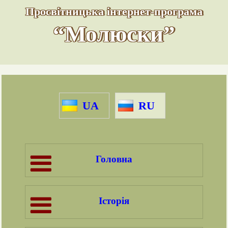
Просвітницька інтернет-програма
“Молюски”
UA
RU
Головна
Історія