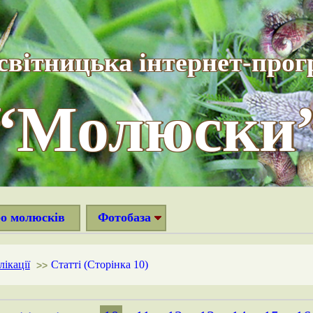
світницька інтернет-прог
“Молюски
ро молюсків
Фотобаза
ікації
Статті (Сторінка 10)
>>