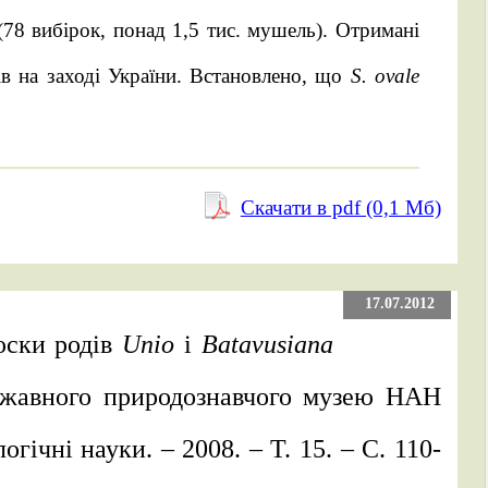
78 вибірок, понад 1,5 тис. мушель). Отримані
в на заході України. Встановлено, що
S. ovale
Скачати в pdf (0,1 Mб)
17.07.2012
люски родів
Unio
і
Batavusiana
ержавного природознавчого музею НАН
огічні науки. – 2008. – Т. 15. – С. 110-