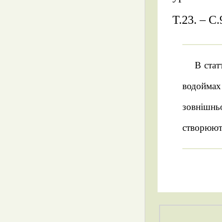
Т.23. – С.
В стат
водоймах 
зовнішнь
створюють