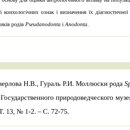
і конхологічних ознак і визначення їх діагностичної
иків родів
Pseudanodonta
i
Anodonta
.
верлова Н.В., Гураль Р.И. Моллюски рода
S
Государственного природоведческого музея 
Т. 13, № 1-2. – С. 72-75.