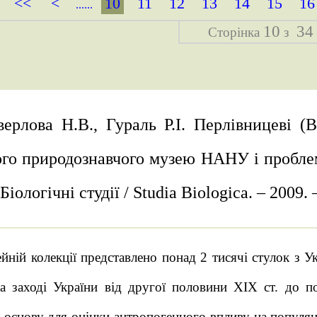
<<
<
10
11
12
13
14
15
16
......
10
34
Сторінка
з
ерлова Н.В., Гураль Р.І. Перлівницеві (B
го природознавчого музею НАНУ і проблем
Біологічні студії / Studia Biologica. – 2009. 
йній колекції представлено понад 2 тисячі стулок з Ук
на заході України від другої половини XIX ст. до 
 основу для оцінки антропогенного впливу на популяц