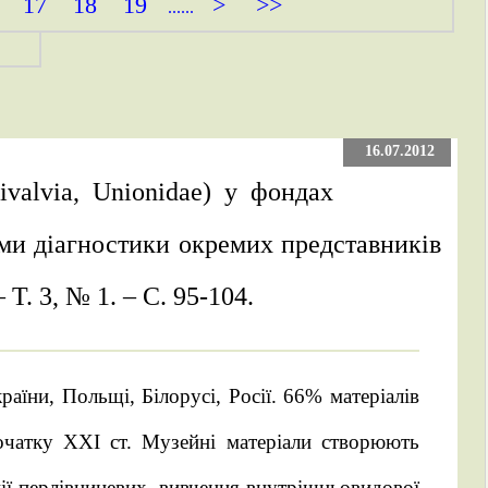
17
18
19
>
>>
......
16.07.2012
ivalvia, Unionidae) у фондах
и діагностики окремих представників
– Т. 3, № 1. – С. 95-104.
раїни, Польщі, Білорусі, Росії. 66% матеріалів
початку XXI ст. Музейні матеріали створюють
ії перлівницевих, вивчення внутрішньовидової