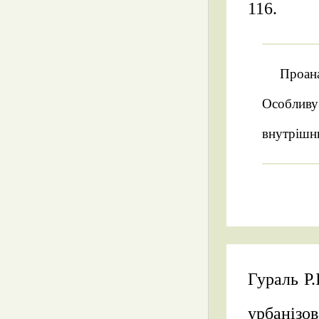
116.
Проана
Особливу
внутрішн
Гураль Р.
урбанізов