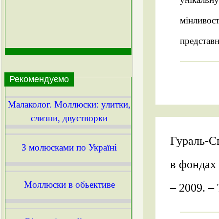
мінливост
представн
Рекомендуємо
Малаколог. Моллюски: улитки,
слизни, двустворки
Гураль-С
З молюсками по Україні
в фондах 
Моллюски в обьективе
– 2009. – 