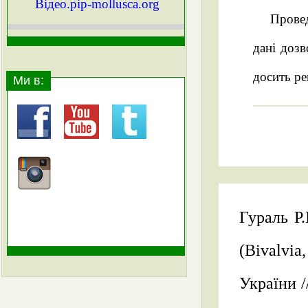
Вiдео.pip-mollusca.org
Провед
дані доз
досить ре
Ми в:
Гураль Р
(Bivalvi
України /