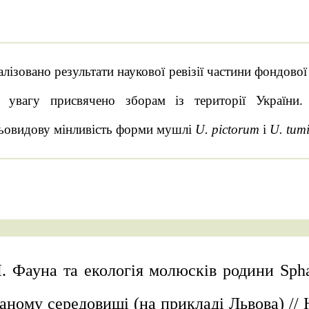
лізовано результати наукової ревізії частини фондово
 увагу присвячено зборам із території України.
ьовидову мінливість форми мушлі
U. pictorum
і
U. tum
І. Фауна та екологія молюсків родини Sphae
аному середовищі (на прикладі Львова) // Н