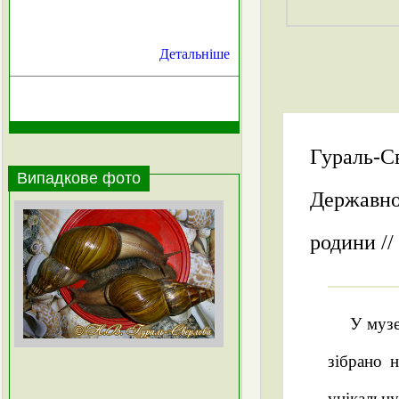
Детальніше
Гураль-Св
Випадкове фото
Державно
родини // 
У музе
зібрано 
унікальну