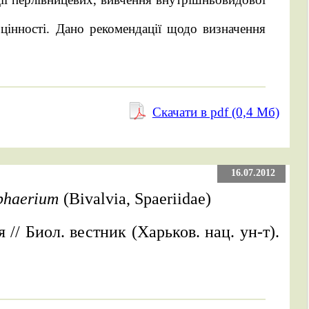
 цінності. Дано рекомендації щодо визначення
Скачати в pdf (0,4 Mб)
16.07.2012
phaerium
(Bivalvia, Spaeriidae)
// Биол. вестник (Харьков. нац. ун-т).