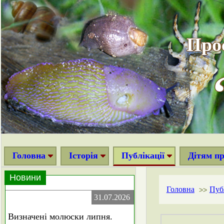
Про
Головна
Історія
Публікації
Дітям п
Новини
Головна
Публ
>>
31.07.2026
Визначені молюски липня.