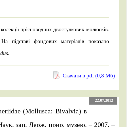
ї колекції прісноводних двостулкових молюсків.
 На підставі фондових матеріалів показано
idus
.
Скачати в pdf (0,8 Mб)
22.07.2012
riidae (Mollusca: Bivalvia) в
аук. зап. Держ. прир. музею. – 2007. –