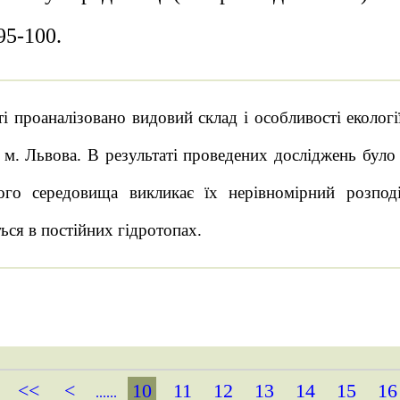
95-100.
ті проаналізовано видовий склад і особливості екологі
м. Львова. В результаті проведених досліджень було 
ого середовища викликає їх нерівномірний розпо
ся в постійних гідротопах.
<<
<
10
11
12
13
14
15
16
......