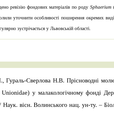
ено ревізію фондових матеріалів по роду
Sphaerium
(
волили уточнити особливості поширення окремих виді
гулярно зустрічається у Львовській області.
.І., Гураль-Сверлова Н.В. Прісноводні мо
a, Unionidae) у малакологічному фонді Д
/ Наук. вісн. Волинського нац. ун-ту. – Біол