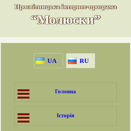
Просвітницька інтернет-програма
“Молюски”
UA
RU
Головна
Історія